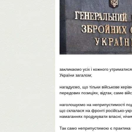
закликаємо усіх і кожного утриматися
України загалом;
нагадуємо, що тільки військове кері
передових позиціях, відтак, саме ві
наголошуємо на неприпустимості подв
що склалася на фронті російсько-укр
намаганнях продукувати власні, нічи
Так само неприпустимою є практика ви