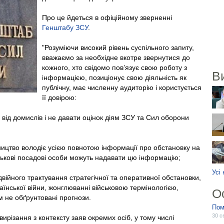
Про це йдеться в офіційному зверненні
Генштабу ЗСУ
.
"Розуміючи високий рівень суспільного запиту,
вважаємо за необхідне вкотре звернутися до
кожного, хто свідомо пов’язує свою роботу з
В
інформацією, позиціонує свою діяльність як
публічну, має численну аудиторію і користується
її довірою:
 від домислів і не давати оцінок діям ЗСУ та Сил оборони
вництво володіє усією повнотою інформації про обстановку на
йськові посадові особи можуть надавати цю інформацію;
Усі
ійного трактування стратегічної та оперативної обстановки,
аїнської війни, жонглюванні військовою термінологією,
О
м не обґрунтовані прогнози.
Пом
30 с
різання з контексту заяв окремих осіб, у тому числі