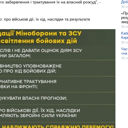
о забарвлення і трактування їх на власний розсуд", -
Доб
30 с
«Про
рез
про військові дії, їх хід, наслідки та результати
зве
30 с
Каб
Кир
30 с
Час
«на
30 с