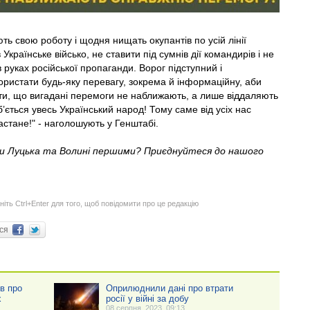
ть свою роботу і щодня нищать окупантів по усій лінії
 Українське військо, не ставити під сумнів дії командирів і не
руках російської пропаганди. Ворог підступний і
ористати будь-яку перевагу, зокрема й інформаційну, аби
ати, що вигадані перемоги не наближають, а лише віддаляють
’ється увесь Український народ! Тому саме від усіх нас
стане!" - наголошують у Генштабі.
ни Луцька та Волині першими? Приєднуйтеся до нашого
ніть Ctrl+Enter для того, щоб повідомити про це редакцію
ися
ів про
Оприлюднили дані про втрати
х
росії у війні за добу
08 серпня, 2023, 09:13