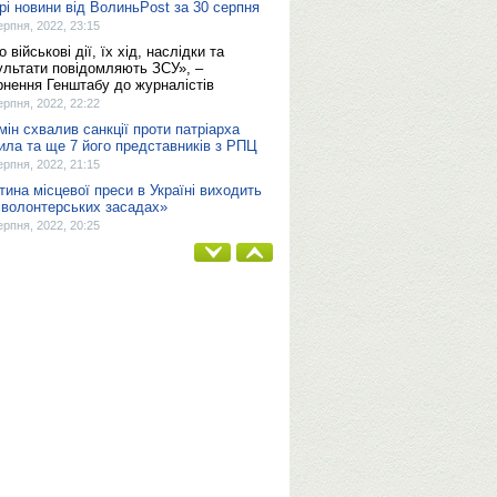
рі новини від ВолиньPost за 30 серпня
ерпня, 2022, 23:15
 військові дії, їх хід, наслідки та
ультати повідомляють ЗСУ», –
рнення Генштабу до журналістів
ерпня, 2022, 22:22
мін схвалив санкції проти патріарха
ила та ще 7 його представників з РПЦ
ерпня, 2022, 21:15
тина місцевої преси в Україні виходить
 волонтерських засадах»
ерпня, 2022, 20:25