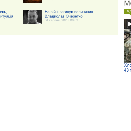
М
ві
ень,
На війні загинув волинянин
итуація
Владислав Очеретко
04 серпня, 2023, 09:03
Хло
43 