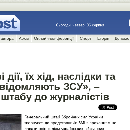
Сьогодні четвер, 06 серпня
 автора
Архів
Онлайн-конференції
Спорт
Історія
Допомо
 дії, їх хід, наслідки та
овідомляють ЗСУ», –
штабу до журналістів
Генеральний штаб Збройних сил України
звернувся до представників ЗМІ з проханням не
давати оцінок діям українських військових.