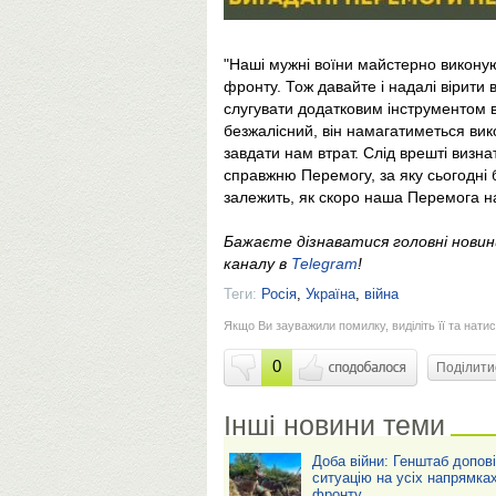
"Наші мужні воїни майстерно виконую
фронту. Тож давайте і надалі вірити в
слугувати додатковим інструментом в 
безжалісний, він намагатиметься вик
завдати нам втрат. Слід врешті визн
справжню Перемогу, за яку сьогодні б
залежить, як скоро наша Перемога на
Бажаєте дізнаватися головні нови
каналу в
Telegram
!
Теги:
Росія
,
Україна
,
війна
Якщо Ви зауважили помилку, виділіть її та натис
0
Поділит
Інші новини теми
Доба війни: Генштаб допов
ситуацію на усіх напрямка
фронту