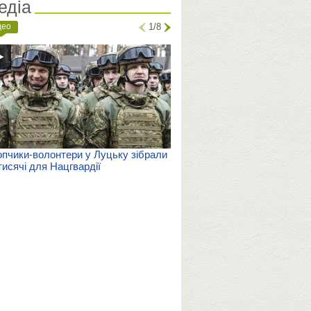
едіа
део
1/8
пчики-волонтери у Луцьку зібрали
тисячі для Нацгвардії