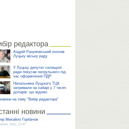
ибір редактора
Андрій Разумовський очолив
Луцьку міську раду
У Луцьку депутат селищної
ради покусав патрульного під
час оформлення ПДР
Начальника Луцького ТЦК
затримали на хабарі у 7 тисяч
доларів: що відомо
 новини на тему "Вибір редактора"
станні новини
ер Михайло Горбачов
ерпня, 2022, 23:47