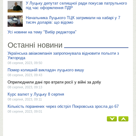
У Луцьку депутат селищної ради покусав патрульного
під час оформлення ПДР
Начальника Луцького ТЦК затримали на хабарі у 7
тисяч доларів: що відомо
Усі новини на тему "Вибір редактора"
Останні новини
Українська авіакомпанія запропонувала відновити польоти з
Ужгорода
08 серпня, 2023, 09:50
Помер колишній викладач луцького вишу
08 серпня, 2023, 09:43
Оприлюднили дані про втрати росії у війні за добу
08 серпня, 2023, 09:13
Курс валют у Луцьку 8 серпня
08 серпня, 2023, 09:11
Кількість поранених через обстріл Покровська зросла до 67
08 серпня, 2023, 09:01