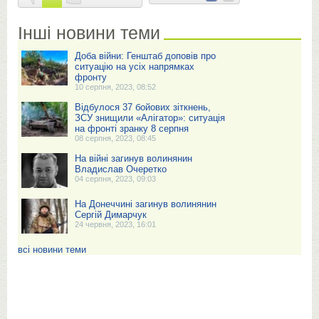
Інші новини теми
Доба війни: Генштаб доповів про
ситуацію на усіх напрямках
фронту
10 серпня, 2023, 08:52
Відбулося 37 бойових зіткнень,
ЗСУ знищили «Алігатор»: ситуація
на фронті зранку 8 серпня
08 серпня, 2023, 08:45
На війні загинув волинянин
Владислав Очеретко
04 серпня, 2023, 09:03
На Донеччині загинув волинянин
Сергій Димарчук
24 червня, 2023, 16:01
всі новини теми