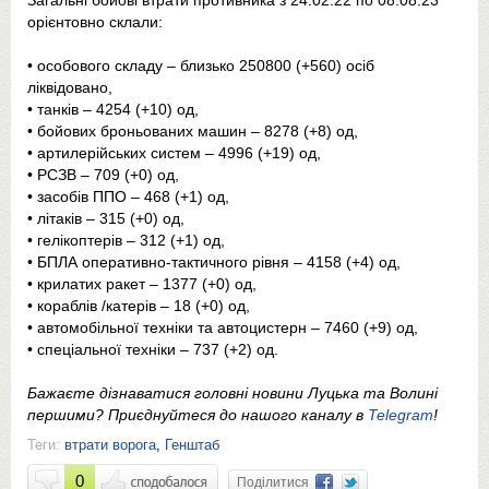
Загальні бойові втрати противника з 24.02.22 по 08.08.23
орієнтовно склали:
• особового складу ‒ близько 250800 (+560) осіб
ліквідовано,
• танків ‒ 4254 (+10) од,
• бойових броньованих машин ‒ 8278 (+8) од,
• артилерійських систем – 4996 (+19) од,
• РСЗВ – 709 (+0) од,
• засобів ППО ‒ 468 (+1) од,
• літаків – 315 (+0) од,
• гелікоптерів – 312 (+1) од,
• БПЛА оперативно-тактичного рівня – 4158 (+4) од,
• крилатих ракет ‒ 1377 (+0) од,
• кораблів /катерів ‒ 18 (+0) од,
• автомобільної техніки та автоцистерн – 7460 (+9) од,
• спеціальної техніки ‒ 737 (+2) од.
Бажаєте дізнаватися головні новини Луцька та Волині
першими? Приєднуйтеся до нашого каналу в
Telegram
!
Теги:
втрати ворога
,
Генштаб
0
Поділитися