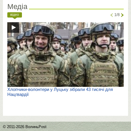
Медіа
відео
1/8
Хлопчики-волонтери у Луцьку зібрали 43 тисячі для
Нацгвардії
© 2011-2026 ВолиньPost