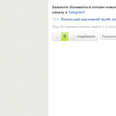
Бажаєте дізнаватися головні нови
каналу в
Telegram
!
Теги:
Волинський краєзнавчий музей
,
ре
Якщо Ви зауважили помилку, виділіть її та натис
0
Поділит