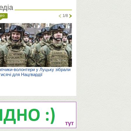
едіа
део
1/8
пчики-волонтери у Луцьку зібрали
тисячі для Нацгвардії