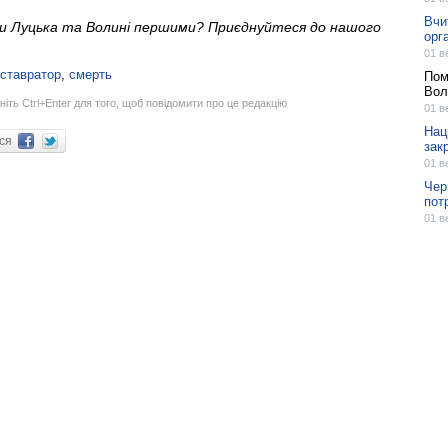
Вчи
ни Луцька та Волині першими? Приєднуйтеся до нашого
орг
01 в
ставратор
,
смерть
Пом
Вол
ніть Ctrl+Enter для того, щоб повідомити про це редакцію
01 в
Нац
ися
зак
01 в
Чер
пот
01 в