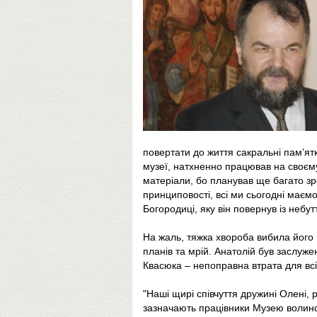
повертати до життя сакральні пам’ятки
музеї, натхненно працював на своєму
матеріали, бо планував ще багато зро
принциповості, всі ми сьогодні маєм
Богородиці, яку він повернув із небут
На жаль, тяжка хвороба вибила його 
планів та мрій. Анатолій був заслуж
Квасюка – непоправна втрата для всіє
"Наші щирі співчуття дружині Олені, р
зазначають працівники Музею волинсь