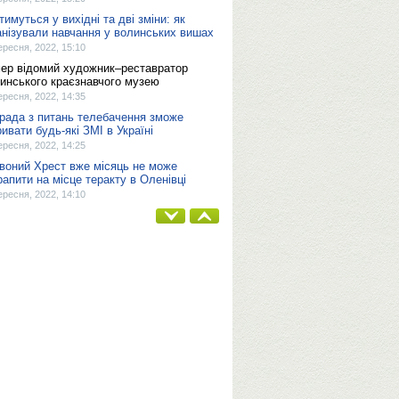
тимуться у вихідні та дві зміни: як
анізували навчання у волинських вишах
ересня, 2022, 15:10
ер відомий художник–реставратор
инського краєзнавчого музею
ересня, 2022, 14:35
рада з питань телебачення зможе
ривати будь-які ЗМІ в Україні
ересня, 2022, 14:25
воний Хрест вже місяць не може
рапити на місце теракту в Оленівці
ересня, 2022, 14:10