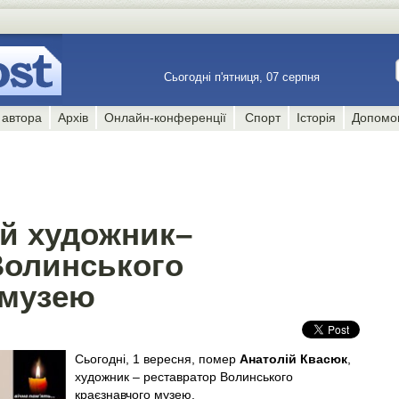
Сьогодні п'ятниця, 07 серпня
 автора
Архів
Онлайн-конференції
Спорт
Історія
Допомо
й художник–
Волинського
 музею
Сьогодні, 1 вересня, помер
Анатолій Квасюк
,
художник – реставратор Волинського
краєзнавчого музею.