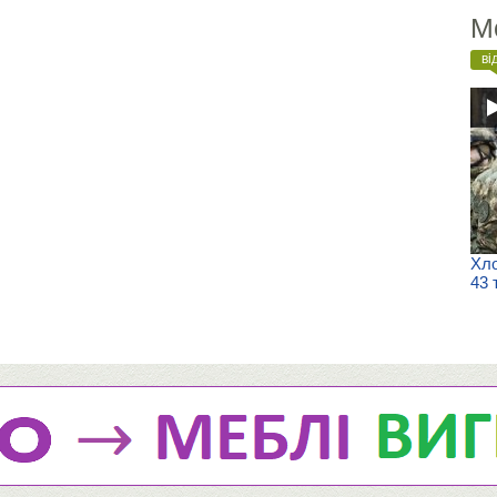
М
ві
Хло
43 