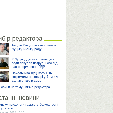
ибір редактора
Андрій Разумовський очолив
Луцьку міську раду
У Луцьку депутат селищної
ради покусав патрульного під
час оформлення ПДР
Начальника Луцького ТЦК
затримали на хабарі у 7 тисяч
доларів: що відомо
 новини на тему "Вибір редактора"
станні новини
уцьку психологи надають безкоштовні
сультації
ересня, 2022, 15:20