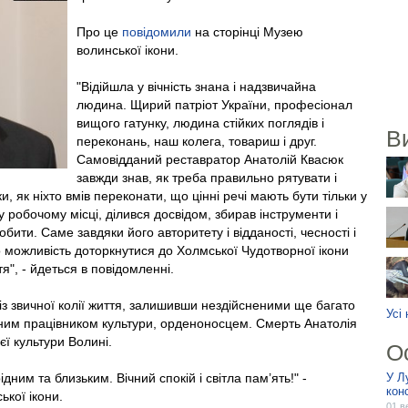
Про це
повідомили
на сторінці Музею
волинської ікони.
"Відійшла у вічність знана і надзвичайна
людина. Щирий патріот України, професіонал
вищого гатунку, людина стійких поглядів і
В
переконань, наш колега, товариш і друг.
Самовідданий реставратор Анатолій Квасюк
завжди знав, як треба правильно рятувати і
, як ніхто вмів переконати, що цінні речі мають бути тільки у
 робочому місці, ділився досвідом, збирав інструменти і
бити. Саме завдяки його авторитету і відданості, чесності і
о можливість доторкнутися до Холмської Чудотворної ікони
тя", - йдеться в повідомленні.
із звичної колії життя, залишивши нездійсненими ще багато
Усі
еним працівником культури, орденоносцем. Смерть Анатолія
ї культури Волині.
О
ідним та близьким. Вічний спокій і світла пам’ять!" -
У Л
кон
кої ікони.
01 в