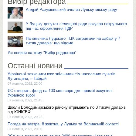
Вибір редактора
Андрій Разумовський очолив Луцьку міську раду
У Луцьку депутат селищної ради покусав патрульного
під час оформлення ПДР
Начальника Луцького ТЦК затримали на хабарі у 7
тисяч доларів: що відомо
Усі новини на тему "Вибір редактора"
Останні новини
Українські захисники вже звільнили сім населених пунктів
Луганщини, – Гайдай
07 жовтня, 2022, 22:00
ЄС створить фонд на 100 млн євро для прямої закупівлі
Україною зброї
07 жовтня, 2022, 21:45
Школи Володимирського району отримають по 3 тисячі доларів
від ЮНІСЕФ
07 жовтня, 2022, 20:22
Погода на завтра, 8 жовтня, у Луцьку та Волинській області
07 жовтня, 2022, 20:00