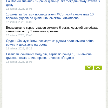
На Волині знайшли 17-річну дівчину, яка тиждень тому втекла з
дому
12 квітня, 2023, 16:05
15 років за ґратами проведе агент ФСБ, який скоригував 10
ворожих ударів по цивільних об’єктах Миколаєва
12 квітня, 2023, 16:00
Безкоштовно користувався землею 6 років: луцький автобазар
заплатить місту 2 мільйони гривень
12 квітня, 2023, 15:40
Орден «За мужність» посмертно: рідним волинського воїна
вручили державну нагороду
12 квітня, 2023, 15:25
Півтисячі сонячних модулів, вартістю понад 1, 3 мільйона
гривень, намагались провезти через «Ягодин»
12 квітня, 2023, 15:05