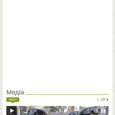
Медіа
відео
1/8