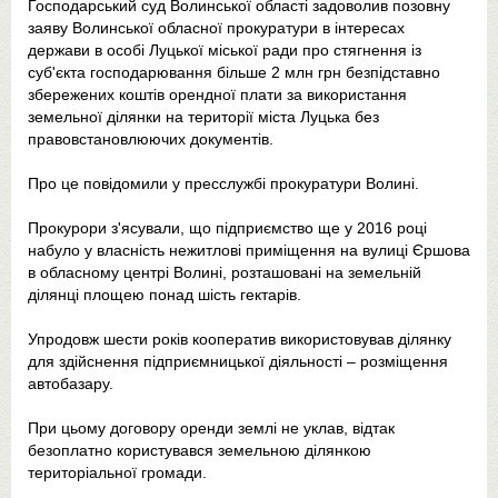
Господарський суд Волинської області задоволив позовну
заяву Волинської обласної прокуратури в інтересах
держави в особі Луцької міської ради про стягнення із
суб'єкта господарювання більше 2 млн грн безпідставно
збережених коштів орендної плати за використання
земельної ділянки на території міста Луцька без
правовстановлюючих документів.
Про це повідомили у пресслужбі прокуратури Волині.
Прокурори з'ясували, що підприємство ще у 2016 році
набуло у власність нежитлові приміщення на вулиці Єршова
в обласному центрі Волині, розташовані на земельній
ділянці площею понад шість гектарів.
Упродовж шести років кооператив використовував ділянку
для здійснення підприємницької діяльності – розміщення
автобазару.
При цьому договору оренди землі не уклав, відтак
безоплатно користувався земельною ділянкою
територіальної громади.