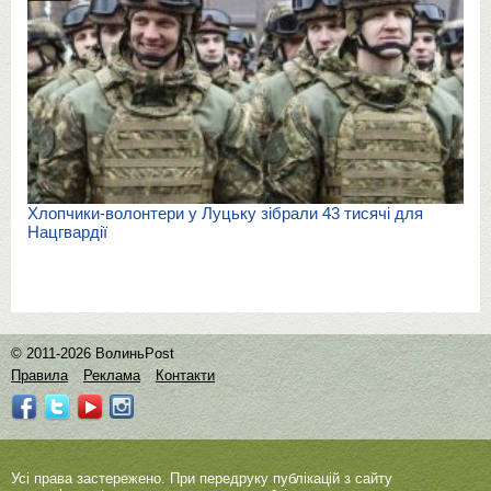
Хлопчики-волонтери у Луцьку зібрали 43 тисячі для
Нацгвардії
© 2011-2026 ВолиньPost
Правила
Реклама
Контакти
Усі права застережено. При передруку публікацій з сайту