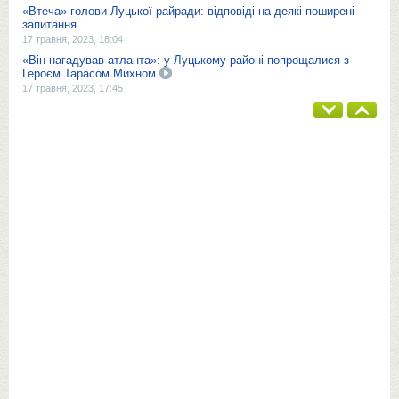
«Втеча» голови Луцької райради: відповіді на деякі поширені
запитання
17 травня, 2023, 18:04
«Він нагадував атланта»: у Луцькому районі попрощалися з
Героєм Тарасом Михном
17 травня, 2023, 17:45