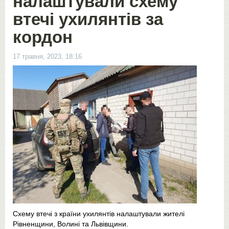
налаштували схему
втечі ухилянтів за
кордон
17 травня, 2023, 18:16
Схему втечі з країни ухилянтів налаштували жителі
Рівненщини, Волині та Львівщини.