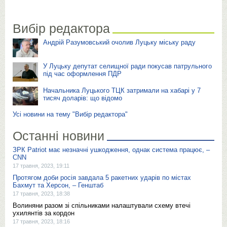
Вибір редактора
Андрій Разумовський очолив Луцьку міську раду
У Луцьку депутат селищної ради покусав патрульного
під час оформлення ПДР
Начальника Луцького ТЦК затримали на хабарі у 7
тисяч доларів: що відомо
Усі новини на тему "Вибір редактора"
Останні новини
ЗРК Patriot має незначні ушкодження, однак система працює, –
CNN
17 травня, 2023, 19:11
Протягом доби росія завдала 5 ракетних ударів по містах
Бахмут та Херсон, – Генштаб
17 травня, 2023, 18:38
Волиняни разом зі спільниками налаштували схему втечі
ухилянтів за кордон
17 травня, 2023, 18:16