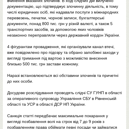
вчинення вказаних злочинів. В ході слідчих дій вилучено
документацію, що підтверджує злочинну діяльність, в тому
числі юридичних осіб, які надавали послуги з міжнародних
перевезень, печатки, чорнові записи, бухгалтерські
документи, понад 800 тис. грн у різній валюті, а також 5
транспортних засобів, за допомогою яких чоловіків
незаконно переправляли через державний кордон України.
4 фігурантам провадження, які організували канал втечі,
вже повідомлено про підозру та обрано запобіжні заходи у
вигляді тримання під вартою з можливістю внесення
близько 500 тис. грн застави кожному.
Наразі встановлюються всі обставини злочинів та причетні
до них особи.
Досудове розслідування проводять слідчі СУ ГУНП в області
за оперативного супроводу Управління СБУ в Рівненській
області та УСР в області ДСР НП України.
Санкція статті передбачає максимальне покарання у
вигляді позбавлення волі на строк від 7 до 9 років з
позбавленням права обіймати певні посади чи займатися