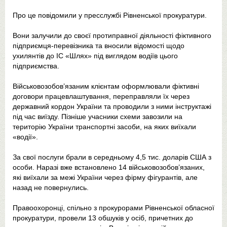
Про це повідомили у пресслужбі Рівненської прокуратури.
Вони залучили до своєї протиправної діяльності фіктивного
підприємця-перевізника та вносили відомості щодо
ухилянтів до ІС «Шлях» під виглядом водіїв цього
підприємства.
Військовозобов’язаним клієнтам оформлювали фіктивні
договори працевлаштування, переправляли їх через
державний кордон України та проводили з ними інструктажі
під час виїзду. Пізніше учасники схеми завозили на
територію України транспортні засоби, на яких виїхали
«водії».
За свої послуги брали в середньому 4,5 тис. доларів США з
особи. Наразі вже встановлено 14 військовозобов’язаних,
які виїхали за межі України через фірму фігурантів, але
назад не повернулись.
Правоохоронці, спільно з прокурорами Рівненської обласної
прокуратури, провели 13 обшуків у осіб, причетних до