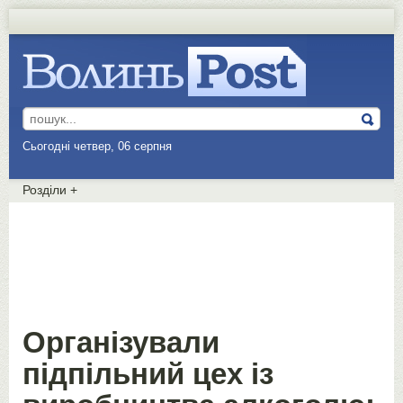
Сьогодні четвер, 06 серпня
Розділи
+
Організували
підпільний цех із