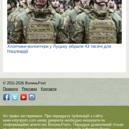
Хлопчики-волонтери у Луцьку зібрали 43 тисячі для
Нацгвардії
© 2011-2026 ВолиньPost
Правила
Реклама
Контакти
Усі права застережено. При передруку публікацій з сайту
www.volynpost.com
назву джерела необхідно вказувати як
«Інформаційне агентство ВолиньPost». Передрук дозволений тільки
за наявності діючого гіперпосилання на сайт Інформаційного