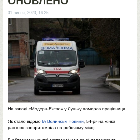
ОНОВЛЕНО
31 липня, 2023, 16:25
На заводі «Модерн-Експо» у Луцьку померла працівниця.
Як стало відомо
ІА Волинські Новини
, 54-річна жінка
раптово знепритомніла на робочому місці.