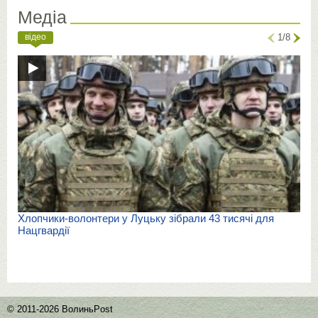
Медіа
відео
1/8
Хлопчики-волонтери у Луцьку зібрали 43 тисячі для
Нацгвардії
© 2011-2026 ВолиньPost