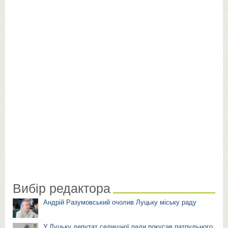
Вибір редактора
Андрій Разумовський очолив Луцьку міську раду
У Луцьку депутат селищної ради покусав патрульного