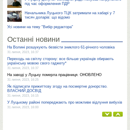
під час оформлення ПДР
Начальника Луцького ТЦК затримали на хабарі у 7
тисяч доларів: що відомо
Усі новини на тему "Вибір редактора"
Останні новини
На Волині розшукують безвісти зниклого 61-річного чоловіка
31 липня, 2023, 16:37
Переходь на світлу сторону: все більше українців обирають
українську мовою свого гаджету*
31 липня, 2023, 16:37
На заводі у Луцьку померла працівниця. ОНОВЛЕНО
31 липня, 2023, 16:25
Як підписати прижиттєву згоду на посмертне донорство.
ВЛАСНИЙ ДОСВІД
31 липня, 2023, 16:15
У Луцькому районі попереджають про можливе відлуння вибухів
31 липня, 2023, 16:00