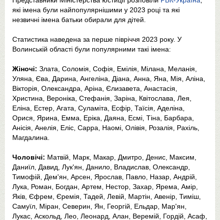
Представники Міністерства юстиції розповіли
РБК-Україна
,
які імена були найпопулярнішими у 2023 році та які
незвичні імена батьки обирали для дітей.
Статистика наведена за перше півріччя 2023 року. У
Волинській області були популярними такі імена:
Жіночі:
Злата, Соломія, Софія, Емілія, Мілана, Меланія,
Уляна, Єва, Дарина, Ангеліна, Діана, Анна, Яна, Мія, Аліна,
Вікторія, Олександра, Аріна, Єлизавета, Анастасія,
Христина, Вероніка, Стефанія, Заріна, Квітослава, Лея,
Еліна, Естер, Агата, Суламіта, Есфір, Таїсія, Аделіна,
Орися, Ярина, Емма, Еріка, Даяна, Есмі, Тіна, Барбара,
Анісія, Анелія, Еліс, Сарра, Наомі, Олівія, Розалія, Рахіль,
Магдалина.
Чоловічі:
Матвій, Марк, Макар, Дмитро, Денис, Максим,
Даниїл, Давид, Лук'ян, Данило, Владислав, Олександр,
Тимофій, Дем'ян, Арсен, Ярослав, Павло, Назар, Андрій,
Лука, Роман, Богдан, Артем, Нестор, Захар, Ярема, Амір,
Яків, Єфрем, Єремія, Тадей, Левій, Мартін, Авенір, Тиміш,
Самуїл, Міран, Северин, Ян, Георгій, Ельдар, Мар'ян,
Лукас, Аскольд, Лео, Леонард, Алан, Веремій, Гордій, Асаф,