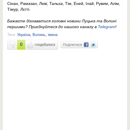
Сінан, Рамазан, Леві, Тальха, Тім, Еней, Ілай, Рувим, Алім,
Тімур, Лєтті.
Бажаєте дізнаватися головні новини Луцька та Волині
першими? Приєднуйтеся до нашого каналу в
Telegram
!
Теги:
Україна
,
Волинь
,
імена
0
Поділитися