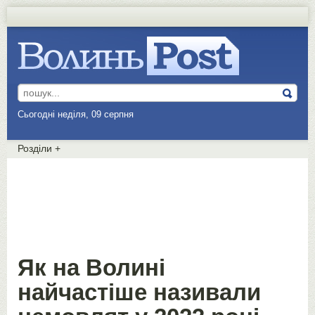
Сьогодні неділя, 09 серпня
Розділи
+
Як на Волині
найчастіше називали