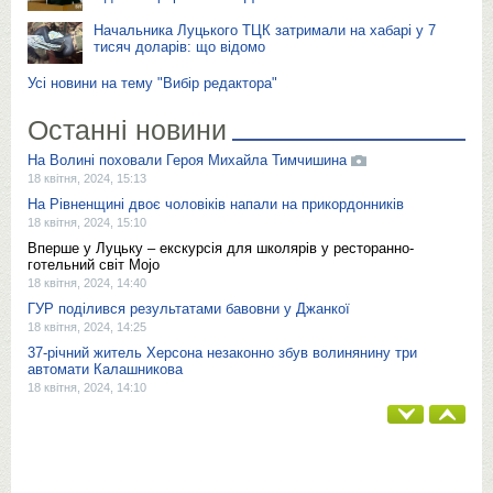
Начальника Луцького ТЦК затримали на хабарі у 7
тисяч доларів: що відомо
Усі новини на тему "Вибір редактора"
Останні новини
На Волині поховали Героя Михайла Тимчишина
18 квітня, 2024, 15:13
На Рівненщині двоє чоловіків напали на прикордонників
18 квітня, 2024, 15:10
Вперше у Луцьку – екскурсія для школярів у ресторанно-
готельний світ Mojo
18 квітня, 2024, 14:40
ГУР поділився результатами бавовни у Джанкої
18 квітня, 2024, 14:25
37-річний житель Херсона незаконно збув волинянину три
автомати Калашникова
18 квітня, 2024, 14:10