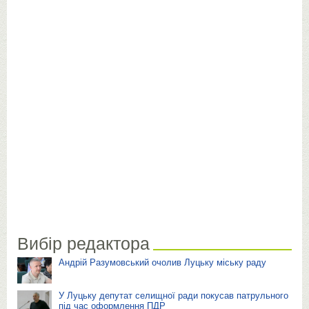
Вибір редактора
Андрій Разумовський очолив Луцьку міську раду
У Луцьку депутат селищної ради покусав патрульного
під час оформлення ПДР