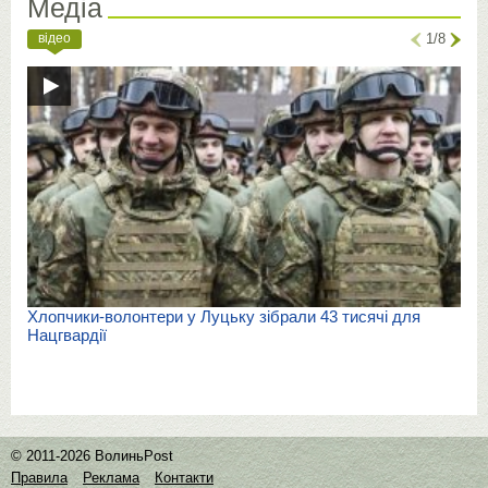
Медіа
відео
1/8
Хлопчики-волонтери у Луцьку зібрали 43 тисячі для
Нацгвардії
© 2011-2026 ВолиньPost
Правила
Реклама
Контакти