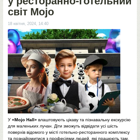
у ресторанно-готельний
світ Mojo
18 квітня, 2024, 14:40
У
«Mojo Hall»
влаштовують цікаву та пізнавальну екскурсію
для маленьких лучан. Діти зможуть відвідати усі шість
поверхів відомого у місті готельно-ресторанного комплексу
та познайомитися з професіями людей, які працюють там.