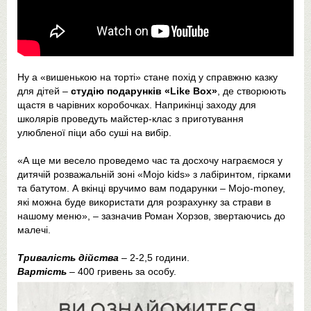
Ну а «вишенькою на торті» стане похід у справжню казку
для дітей –
студію подарунків «Like Box»
, де створюють
щастя в чарівних коробочках. Наприкінці заходу для
школярів проведуть майстер-клас з приготування
улюбленої піци або суші на вибір.
«А ще ми весело проведемо час та досхочу награємося у
дитячій розважальній зоні «Mojo kids» з лабіринтом, гірками
та батутом. А вкінці вручимо вам подарунки – Mojo-money,
які можна буде використати для розрахунку за страви в
нашому меню», – зазначив Роман Хорзов, звертаючись до
малечі.
Тривалість дійства
– 2-2,5 години.
Вартість
– 400 гривень за особу.