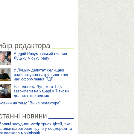
ибір редактора
Андрій Разумовський очолив
Луцьку міську раду
У Луцьку депутат селищної
ради покусав патрульного під
час оформлення ПДР
Начальника Луцького ТЦК
затримали на хабарі у 7 тисяч
доларів: що відомо
 новини на тему "Вибір редактора"
станні новини
Волині засудили матір трьох дітей, яка
а адміністратором групи у соцмережі та
ешкоджала мобілізації