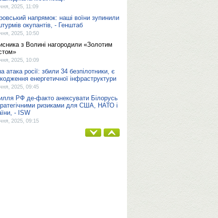
ічня, 2025, 11:09
ровський напрямок: наші воїни зупинили
штурмів окупантів, - Генштаб
ічня, 2025, 10:50
исника з Волині нагородили «Золотим
стом»
ічня, 2025, 10:09
на атака росії: збили 34 безпілотники, є
кодження енергетичної інфраструктури
ічня, 2025, 09:45
илля РФ де-факто анексувати Білорусь
тратегічними ризиками для США, НАТО і
аїни, - ISW
ічня, 2025, 09:15