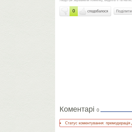
0
Поділит
Коментарі
0
Статус коментування: премодерація 