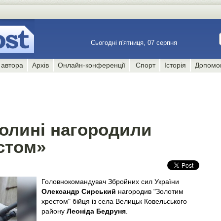
Сьогодні п'ятниця, 07 серпня
 автора
Архів
Онлайн-конференції
Спорт
Історія
Допомо
Волині нагородили
стом»
Головнокомандувач Збройних сил України
Олександр Сирський
нагородив "Золотим
хрестом" бійця із села Велицьк Ковельського
району
Леоніда Бедруня
.