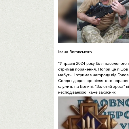
Івана Виговського.
"У травні 2024 року біля населеного 
отримав поранення. Попри це пішов в
мабуть, і отримав нагороду від Голо
Солдат додав, що після того поранен
служить на Волині. "Золотий хрест" в
несподіванкою, каже захисник.