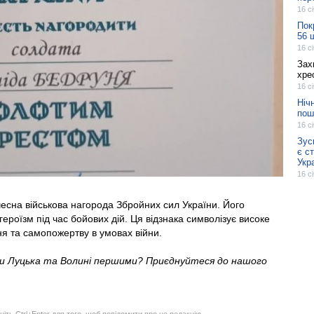
16 с
Пок
56 
16 с
Зах
хре
16 с
Ніч
пош
16 с
Зус
є с
Укр
16 с
чесна військова нагорода Збройних сил України. Його
героїзм під час бойових дій. Ця відзнака символізує високе
я та самопожертву в умовах війни.
ни Луцька та Волині першими? Приєднуйтеся до нашого
ніть Ctrl+Enter для того, щоб повідомити про це редакцію