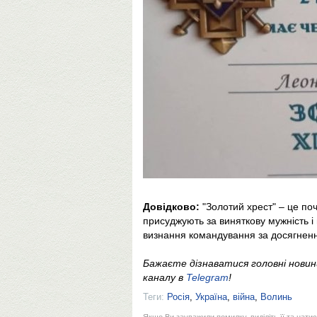
Довідково:
"Золотий хрест" – це по
присуджують за виняткову мужність і 
визнання командування за досягненн
Бажаєте дізнаватися головні нови
каналу в
Telegram
!
Теги:
Росія
,
Україна
,
війна
,
Волинь
Якщо Ви зауважили помилку, виділіть її та натис