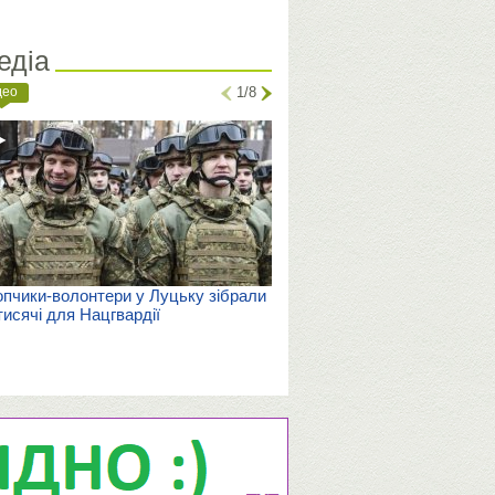
едіа
део
1/8
пчики-волонтери у Луцьку зібрали
тисячі для Нацгвардії