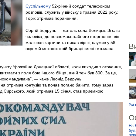
Суспільному
52-річний солдат телефоном
розповів, служить у війську з травня 2022 року.
Торік отримав поранення.
Сергій Бедрунь — житель села Велицьк. Зі слів
чоловіка, до повномасштабного вторгнення він
малював картини та писав вірші, служив у 58
В
окремій мотопіхотній бригаді імені гетьмана
пункту Урожайне Донецької області, коли виходив з оточення,
итягати з поля бою іншого бійця, який теж був 300. За це,
внокомандувача", — каже Леонід Бедрунь.
ня отримав контузію та почав погано бачити, тому зараз
ід Сирського, який отримав 15 січня, став приємною
Усі
О
На 
бул
пер