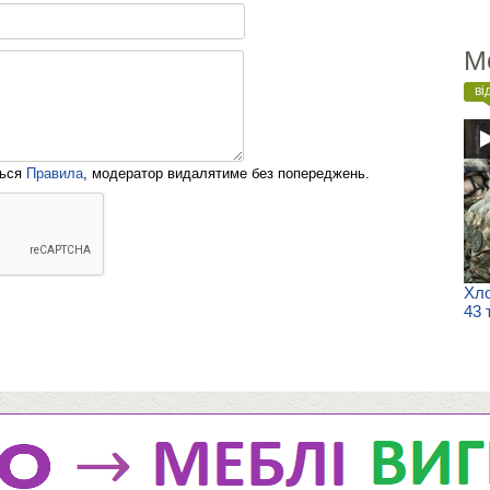
М
ві
ться
Правила
, модератор видалятиме без попереджень.
Хло
43 