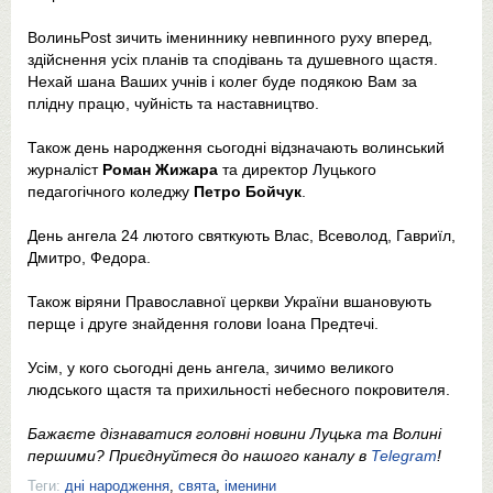
ВолиньPost зичить імениннику невпинного руху вперед,
здійснення усіх планів та сподівань та душевного щастя.
Нехай шана Ваших учнів і колег буде подякою Вам за
плідну працю, чуйність та наставництво.
Також день народження сьогодні відзначають волинський
журналіст
Роман Жижара
та директор Луцького
педагогічного коледжу
Петро Бойчук
.
День ангела 24 лютого святкують Влас, Всеволод, Гавриїл,
Дмитро, Федора.
Також віряни Православної церкви України вшановують
перще і друге знайдення голови Іоана Предтечі.
Усім, у кого сьогодні день ангела, зичимо великого
людського щастя та прихильності небесного покровителя.
Бажаєте дізнаватися головні новини Луцька та Волині
першими? Приєднуйтеся до нашого каналу в
Telegram
!
Теги:
дні народження
,
свята
,
іменини