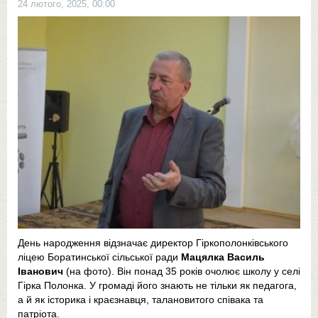
24 лютого, 2025, 00:00
День народження відзначає директор Гіркополонківського
ліцею Боратинської сільської ради
Мацялка Василь
Іванович
(на фото). Він понад 35 років очолює школу у селі
Гірка Полонка. У громаді його знають не тільки як педагога,
а й як історика і краєзнавця, талановитого співака та
патріота.