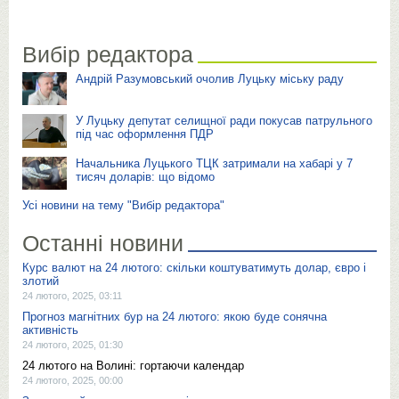
Вибір редактора
Андрій Разумовський очолив Луцьку міську раду
У Луцьку депутат селищної ради покусав патрульного
під час оформлення ПДР
Начальника Луцького ТЦК затримали на хабарі у 7
тисяч доларів: що відомо
Усі новини на тему "Вибір редактора"
Останні новини
Курс валют на 24 лютого: скільки коштуватимуть долар, євро і
злотий
24 лютого, 2025, 03:11
Прогноз магнітних бур на 24 лютого: якою буде сонячна
активність
24 лютого, 2025, 01:30
24 лютого на Волині: гортаючи календар
24 лютого, 2025, 00:00