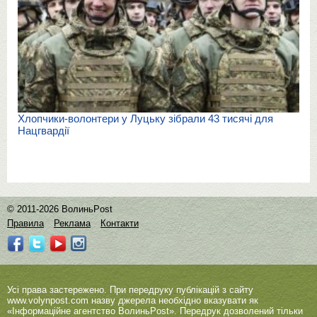
Хлопчики-волонтери у Луцьку зібрали 43 тисячі для
Нацгвардії
© 2011-2026 ВолиньPost
Правила
Реклама
Контакти
Усі права застережено. При передруку публікацій з сайту
www.volynpost.com
назву джерела необхідно вказувати як
«Інформаційне агентство ВолиньPost». Передрук дозволений тільки