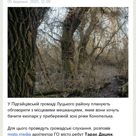
05 березня, 2025, 11:09
У Підгайцівській громаді Луцького району планують
обговорити з місцевими мешканцями, яким вони хочуть
бачити екопарк у прибережній зоні річки Конопелька.
Для цього проведуть громадські слухання, розповів
misto.media
архітектор ГО місто.ребут
Тарас Дацюк
.