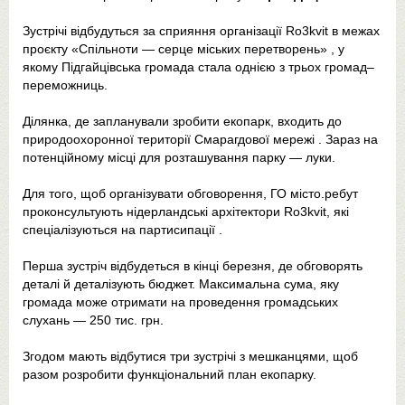
Зустрічі відбудуться за сприяння організації Ro3kvit в межах
проєкту «Спільноти — серце міських перетворень» , у
якому Підгайцівська громада стала однією з трьох громад–
переможниць.
Ділянка, де запланували зробити екопарк, входить до
природоохоронної території Смарагдової мережі . Зараз на
потенційному місці для розташування парку — луки.
Для того, щоб організувати обговорення, ГО місто.ребут
проконсультують нідерландські архітектори Ro3kvit, які
спеціалізуються на партисипації .
Перша зустріч відбудеться в кінці березня, де обговорять
деталі й деталізують бюджет. Максимальна сума, яку
громада може отримати на проведення громадських
слухань — 250 тис. грн.
Згодом мають відбутися три зустрічі з мешканцями, щоб
разом розробити функціональний план екопарку.