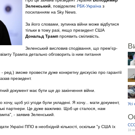
Про це заявив президент України
Володимир
Зеленський
, повідомляє
РБК-Україна
з
посиланням на Sky News.
За його словами, зупинка війни може відбутися
тільки в тому разі, якщо президент США
Дональд Трамп
проявить сміливість.
В
Зеленський висловив сподівання, що прем'єр-
 візиту Трампа детально обговорить із ним питання
 - ред.) зможе провести дуже конкретну дискусію про гарантії
казав президент.
ний документ має бути ще до закінчення війни.
о хочу, щоб усі угоди були укладені. Я хочу... мати документ,
Усі
ькі партнери. Це дуже важливо. Щоб це сталося, нам
ампа", - заявив Зеленський.
О
ССО
ати Україні ППО в необхідній кількості, оскільки "у США їх
16 в