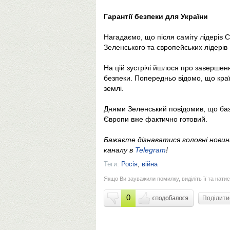
Гарантії безпеки для України
Нагадаємо, що після саміту лідерів
Зеленського та європейських лідерів 
На цій зустрічі йшлося про завершення
безпеки. Попередньо відомо, що краї
землі.
Днями Зеленський повідомив, що базо
Європи вже фактично готовий.
Бажаєте дізнаватися головні нови
каналу в
Telegram
!
Теги:
Росія
,
війна
Якщо Ви зауважили помилку, виділіть її та натис
0
Поділит