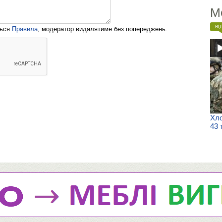
М
ві
ться
Правила
, модератор видалятиме без попереджень.
Хло
43 