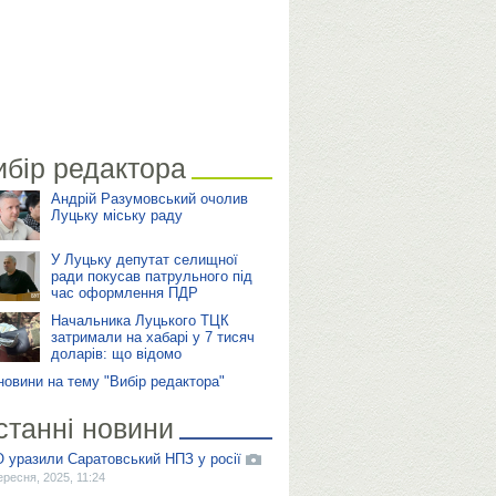
ибір редактора
Андрій Разумовський очолив
Луцьку міську раду
У Луцьку депутат селищної
ради покусав патрульного під
час оформлення ПДР
Начальника Луцького ТЦК
затримали на хабарі у 7 тисяч
доларів: що відомо
 новини на тему "Вибір редактора"
станні новини
 уразили Саратовський НПЗ у росії
ересня, 2025, 11:24