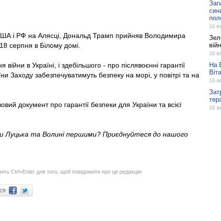
Заг
син
пол
16 в
 США і РФ на Алясці, Дональд Трамп прийняв Володимира
Зел
18 серпня в Білому домі.
вій
16 в
 війни в Україні, і здебільшого - про післявоєнні гарантії
На 
Віт
ни Заходу забезпечуватимуть безпеку на морі, у повітрі та на
16 в
Зат
тер
вий документ про гарантії безпеки для України та всієї
16 в
ни Луцька та Волині першими? Приєднуйтеся до нашого
ніть Ctrl+Enter для того, щоб повідомити про це редакцію
ися