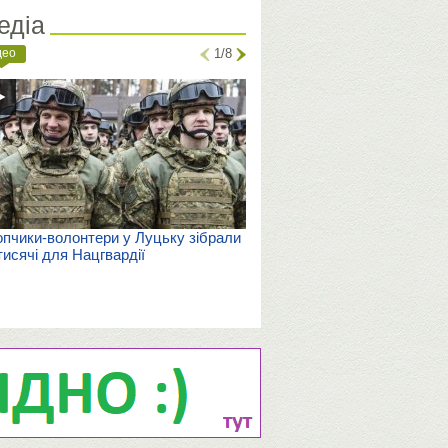
едіа
део
1/8
пчики-волонтери у Луцьку зібрали
тисячі для Нацгвардії