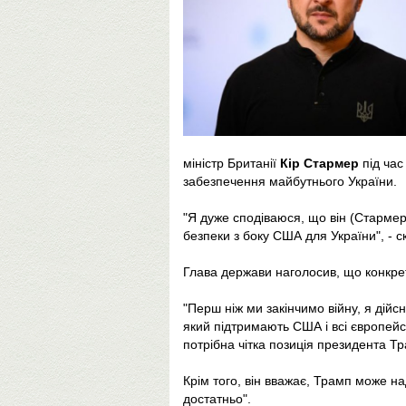
міністр Британії
Кір Стармер
під час
забезпечення майбутнього України.
"Я дуже сподіваюся, що він (Стармер
безпеки з боку США для України", - с
Глава держави наголосив, що конкрет
"Перш ніж ми закінчимо війну, я дійсн
який підтримають США і всі європейс
потрібна чітка позиція президента Тр
Крім того, він вважає, Трамп може над
достатньо".