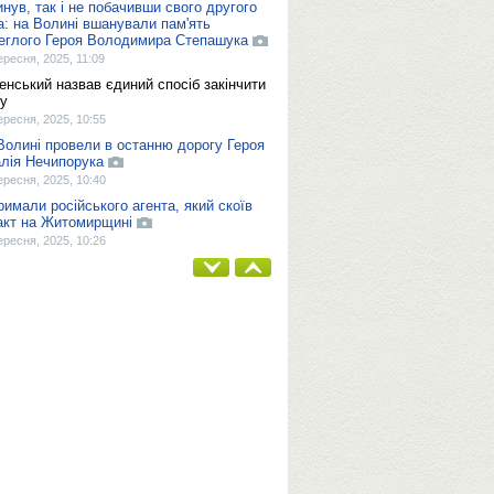
инув, так і не побачивши свого другого
а: на Волині вшанували пам'ять
еглого Героя Володимира Степашука
ересня, 2025, 11:09
енський назвав єдиний спосіб закінчити
ну
ересня, 2025, 10:55
Волині провели в останню дорогу Героя
алія Нечипорука
ересня, 2025, 10:40
римали російського агента, який скоїв
акт на Житомирщині
ересня, 2025, 10:26