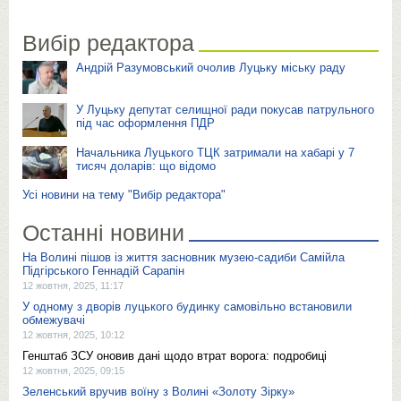
Вибір редактора
Андрій Разумовський очолив Луцьку міську раду
У Луцьку депутат селищної ради покусав патрульного
під час оформлення ПДР
Начальника Луцького ТЦК затримали на хабарі у 7
тисяч доларів: що відомо
Усі новини на тему "Вибір редактора"
Останні новини
На Волині пішов із життя засновник музею-садиби Самійла
Підгірського Геннадій Сарапін
12 жовтня, 2025, 11:17
У одному з дворів луцького будинку самовільно встановили
обмежувачі
12 жовтня, 2025, 10:12
Генштаб ЗСУ оновив дані щодо втрат ворога: подробиці
12 жовтня, 2025, 09:15
Зеленський вручив воїну з Волині «Золоту Зірку»