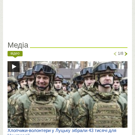
Медіа
відео
1/8
Хлопчики-волонтери у Луцьку зібрали 43 тисячі для