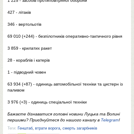
1 225 - засобів протиповітряної оборони
427 - літаків
346 - вертольотів
69 010 (+244) - безпілотників оперативно-тактичного рівня
3 859 - крилатих ракет
28 - кораблів і катерів
1 - підводний човен
63 934 (+87) - одиниць автомобільної техніки та цистерн із
паливом
3 976 (+3) - одиниць спеціальної техніки
Бажаєте дізнаватися головні новини Луцька та Волині
першими? Приєднуйтеся до нашого каналу в
Telegram
!
Теги:
Генштаб
,
втрати ворога
,
смерть загарбників