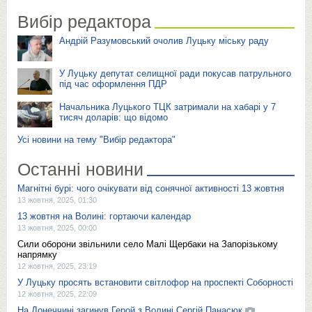
Вибір редактора
Андрій Разумовський очолив Луцьку міську раду
У Луцьку депутат селищної ради покусав патрульного
під час оформлення ПДР
Начальника Луцького ТЦК затримали на хабарі у 7
тисяч доларів: що відомо
Усі новини на тему "Вибір редактора"
Останні новини
Магнітні бурі: чого очікувати від сонячної активності 13 жовтня
13 жовтня, 2025, 01:30
13 жовтня на Волині: гортаючи календар
13 жовтня, 2025, 00:00
Сили оборони звільнили село Малі Щербаки на Запорізькому
напрямку
12 жовтня, 2025, 23:19
У Луцьку просять встановити світлофор на проспекті Соборності
12 жовтня, 2025, 22:09
На Донеччині загинув Герой з Волині Сергій Панасюк