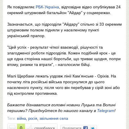
Як повідомляє
РБК-Україна
, відповідне відео опублікував 24
окремий штурмовий батальйон "Айдар" у соцмережах.
Зазначається, що підрозділи "Айдару" спільно зі 33 окремим
штурмовим полком підняли у населеному пункті
український прапор.
"Цей успіх - результат чіткої взаємодії, рішучості та
злагодженої роботи підрозділів. Кожен подібний крок - це
ще одна сторінка нашої боротьби, що триває щодня, попри
втому, ризики та втрати", - наголосили бійці.
Малі Щербаки лежать уздовж лінії Кам’янське - Оріхів. На
початку літа російські війська просунулися до цього
населеного пункту, після чого він перебував у сірій зоні або
під контролем противника.
Бажаєте дізнаватися головні новини Луцька та Волині
першими? Приєднуйтеся до нашого каналу в
Telegram
!
Теги:
війна
,
росія
,
звільнення села
0
Поділитися