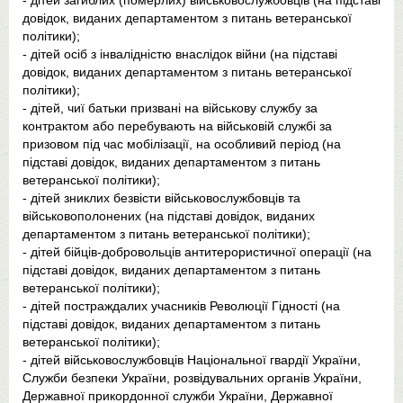
довідок, виданих департаментом з питань ветеранської
політики);
- дітей осіб з інвалідністю внаслідок війни (на підставі
довідок, виданих департаментом з питань ветеранської
політики);
- дітей, чиї батьки призвані на військову службу за
контрактом або перебувають на військовій службі за
призовом під час мобілізації, на особливий період (на
підставі довідок, виданих департаментом з питань
ветеранської політики);
- дітей зниклих безвісти військовослужбовців та
військовополонених (на підставі довідок, виданих
департаментом з питань ветеранської політики);
- дітей бійців-добровольців антитерористичної операції (на
підставі довідок, виданих департаментом з питань
ветеранської політики);
- дітей постраждалих учасників Революції Гідності (на
підставі довідок, виданих департаментом з питань
ветеранської політики);
- дітей військовослужбовців Національної гвардії України,
Служби безпеки України, розвідувальних органів України,
Державної прикордонної служби України, Державної