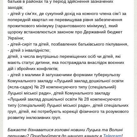
батьків в районах та у період здійснення зазначених
заходів;
- дітей у сім’ях, де сукупний дохід на кожного члена сім’ї за
попередній квартал не перевищував рівня забезпечення
прожиткового мінімуму (гарантованого мінімуму), який
щороку встановлюється законом про Державний бюджет
України;
- дітей-сиріт та дітей, позбавлених батьківського піклування,
- дітей з інвалідністю;
дітей, з числа внутрішньо переміщених осіб чи дітей, які
мають статус дитини, яка постраждала внаслідок воєнних
дій і збройних конфліктів;
- дітей з малими й затухаючими формами туберкульозу
Комунального закладу «Луцький заклад дошкільної освіти
(ясла-садок) № 29 компенсуючого типу (спеціальний)
Луцької міської ради», дітей Комунального закладу
«Луцький заклад дошкільної освіти № 28 компенсуючого
типу (спеціальний) Луцької міської ради», дітей спеціальних
груп, дітей, які потребують корекції фізичного та розумового
розвитку інклюзивних груп.
Бажаєте дізнаватися головні новини Луцька та Волині
першими? Приєднуйтеся до нашого каналу в
Telegram
!