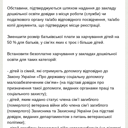
Обставини, підтверджуються шляхом надання до закладу
дошкільної освіти довідки з місця роботи (служби) чи
податкового органу та/або відповідного посвідчення, та/або
копії документа, що підтверджує місце реєстрації.
Зменшити розмір батьківської плати за харчування дітей на
50 % для батьків, у сім’ях яких є троє і більше дітей.
Встановити безоплатне харчування у закладах дошкільної
освіти для таких категорій:
- дітей із сімей, які отримують допомогу відповідно до
Закону України «Про державну соціальну допомогу
малозабезпеченим сім’ям» (на підставі довідок про
призначення такої допомоги, виданих органами праці та
соціального захисту);
- дітей, яким надано статус члена сім’ї загиблого
(померлого) ветерана війни або члена сім’ї загиблого
(померлого) Захисника та Захисниці України (на підставі
довідок, виданих департаментом з питань ветеранської
політики);
- дітей загиблих (померлих) військовослужбовців (на підставі