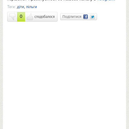
Теги:
діти
,
пільги
0
Поділитися