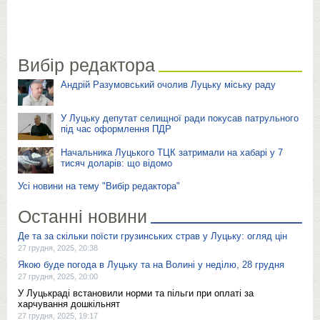
Вибір редактора
Андрій Разумовський очолив Луцьку міську раду
У Луцьку депутат селищної ради покусав патрульного
під час оформлення ПДР
Начальника Луцького ТЦК затримали на хабарі у 7
тисяч доларів: що відомо
Усі новини на тему "Вибір редактора"
Останні новини
Де та за скільки поїсти грузинських страв у Луцьку: огляд цін
27 грудня, 2025, 20:38
Якою буде погода в Луцьку та на Волині у неділю, 28 грудня
27 грудня, 2025, 20:00
У Луцькраді встановили норми та пільги при оплаті за
харчування дошкільнят
27 грудня, 2025, 19:17