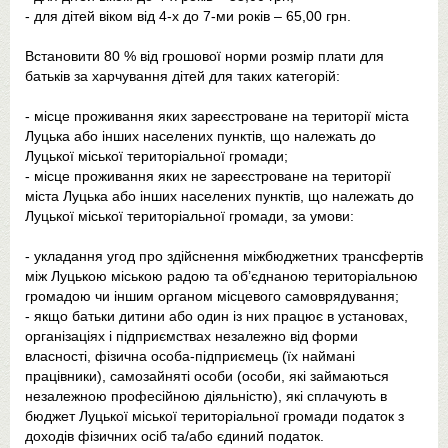
- для дітей віком від 4-х до 7-ми років – 65,00 грн.
Встановити 80 % від грошової норми розмір плати для
батьків за харчування дітей для таких категорій:
- місце проживання яких зареєстроване на території міста
Луцька або інших населених пунктів, що належать до
Луцької міської територіальної громади;
- місце проживання яких не зареєстроване на території
міста Луцька або інших населених пунктів, що належать до
Луцької міської територіальної громади, за умови:
- укладання угод про здійснення міжбюджетних трансфертів
між Луцькою міською радою та об’єднаною територіальною
громадою чи іншим органом місцевого самоврядування;
- якщо батьки дитини або один із них працює в установах,
організаціях і підприємствах незалежно від форми
власності, фізична особа-підприємець (їх наймані
працівники), самозайняті особи (особи, які займаються
незалежною професійною діяльністю), які сплачують в
бюджет Луцької міської територіальної громади податок з
доходів фізичних осіб та/або єдиний податок.