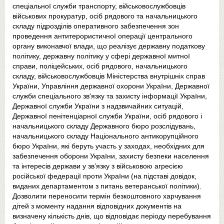
спеціальної служби транспорту, військовослужбовців
військових прокуратур, осіб рядового та начальницького
складу підрозділів оперативного забезпечення зон
проведення антитерористичної операції центрального
органу виконавчої влади, що реалізує державну податкову
політику, державну політику у сфері державної митної
справи, поліцейських, осіб рядового, начальницького
складу, військовослужбовців Міністерства внутрішніх справ
України, Управління державної охорони України, Державної
служби спеціального зв'язку та захисту інформації України,
Державної служби України з надзвичайних ситуацій,
Державної пенітенціарної служби України, осіб рядового і
начальницького складу Державного бюро розслідувань,
начальницького складу Національного антикорупційного
бюро України, які беруть участь у заходах, необхідних для
забезпечення оборони України, захисту безпеки населення
та інтересів держави у зв’язку з військовою агресією
російської федерації проти України (на підставі довідок,
виданих департаментом з питань ветеранської політики).
Дозволити переносити термін безкоштовного харчування
дітей з моменту надання відповідних документів на
визначену кількість днів, що відповідає періоду перебування