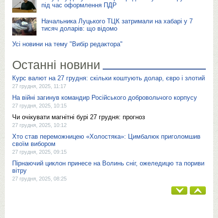
під час оформлення ПДР
Начальника Луцького ТЦК затримали на хабарі у 7
тисяч доларів: що відомо
Усі новини на тему "Вибір редактора"
Останні новини
Курс валют на 27 грудня: скільки коштують долар, євро і злотий
27 грудня, 2025, 11:17
На війні загинув командир Російського добровольчого корпусу
27 грудня, 2025, 10:15
Чи очікувати магнітні бурі 27 грудня: прогноз
27 грудня, 2025, 10:12
Хто став переможницею «Холостяка»: Цимбалюк приголомшив
своїм вибором
27 грудня, 2025, 09:15
Пірнаючий циклон принесе на Волинь сніг, ожеледицю та пориви
вітру
27 грудня, 2025, 08:25