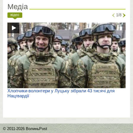
Медіа
відео
1/8
Хлопчики-волонтери у Луцьку зібрали 43 тисячі для
Нацгвардії
© 2011-2026 ВолиньPost