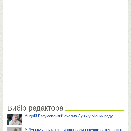
Вибір редактора
Андрій Разумовський очолив Луцьку міську раду
У Луцьку депутат селищної ради покусав патрульного