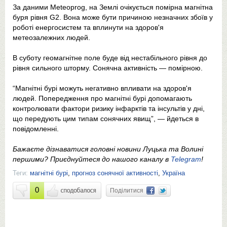
За даними Meteoprog, на Землі очікується помірна магнітна
буря рівня G2. Вона може бути причиною незначних збоїв у
роботі енергосистем та вплинути на здоров'я
метеозалежних людей.
В суботу геомагнітне поле буде від нестабільного рівня до
рівня сильного шторму. Сонячна активність — помірною.
“Магнітні бурі можуть негативно впливати на здоров'я
людей. Попередження про магнітні бурі допомагають
контролювати фактори ризику інфарктів та інсультів у дні,
що передують цим типам сонячних явищ”, — йдеться в
повідомленні.
Бажаєте дізнаватися головні новини Луцька та Волині
першими? Приєднуйтеся до нашого каналу в
Telegram
!
Теги:
магнітні бурі
,
прогноз сонячної активності
,
Україна
0
Поділитися