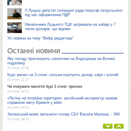
У Луцьку депутат селищної ради покусав патрульного
під час оформлення ПДР
Начальника Луцького ТЦК затримали на хабарі у 7
тисяч доларів: що відомо
Усі новини на тему "Вибір редактора"
Останні новини
Яку погоду прогнозують синоптики на Водохреще на Волині:
подробиці
03 січня, 12:18
Курс валют на 3 січня: скільки коштують долар, євро і злотий
03 січня, 11:17
Чи очікувати магнітні бурі 3 січня: прогноз
03 січня, 10:12
«Путіну не потрібна територія»: російський експрем’єр назвав
справжню мету Кремля у війні
03 січня, 09:15
Зеленський може звільнити голову СБУ Василя Малюка, - ЗМІ
03 січня, 08:21