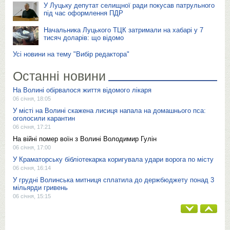
У Луцьку депутат селищної ради покусав патрульного
під час оформлення ПДР
Начальника Луцького ТЦК затримали на хабарі у 7
тисяч доларів: що відомо
Усі новини на тему "Вибір редактора"
Останні новини
На Волині обірвалося життя відомого лікаря
06 січня, 18:05
У місті на Волині скажена лисиця напала на домашнього пса:
оголосили карантин
06 січня, 17:21
На війні помер воїн з Волині Володимир Гулін
06 січня, 17:00
У Краматорську бібліотекарка коригувала удари ворога по місту
06 січня, 16:14
У грудні Волинська митниця сплатила до держбюджету понад 3
мільярди гривень
06 січня, 15:15