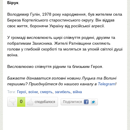
Бірук
.
Володимир Гулін, 1978 року народження, був жителем села
Береза Кортеліського старостинського округу. Він віддав
своє життя, боронячи Україну від російської агресії.
У громаді висловлюють щирі співчуття родині, друзям та
побратимам Захисника. Жителі Ратнівщини схиляють
голови у глибокій скорботі та моляться за упокій світлої душі
воїна.
Висловлюємо співчуття рідним та близьким Героя.
Бажаєте дізнаватися головні новини Луцька та Волині
першими? Приєднуйтеся до нашого каналу в
Telegram
!
Теги:
Герої
,
воїни
,
смерть
,
загибель
,
війна
0
Поділитися