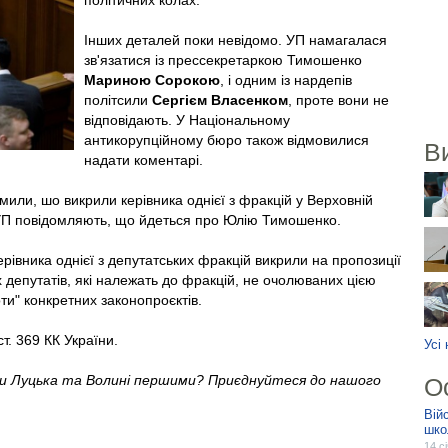
політичних колах.
Інших деталей поки невідомо. УП намагалася
зв'язатися із прессекретаркою Тимошенко
Мариною Сорокою
, і одним із нардепів
політсили
Сергієм Власенком
, проте вони не
відповідають. У Національному
антикорупційному бюро також відмовилися
В
надати коментарі.
мили, шо викрили керівника однієї з фракцій у Верховній
 УП повідомляють, що йдеться про Юлію Тимошенко.
рівника однієї з депутатських фракцій викрили на пропозиції
 депутатів, які належать до фракцій, не очолюваних цією
ти" конкретних законопроєктів.
т. 369 КК України.
Усі
ни Луцька та Волині першими? Приєднуйтеся до нашого
О
Вій
шко
14 с