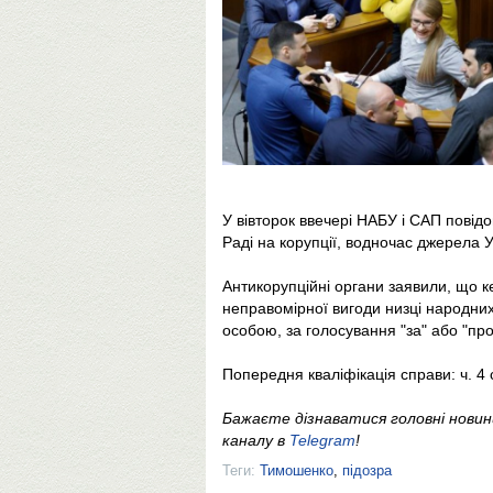
У вівторок ввечері НАБУ і САП повідо
Раді на корупції, водночас джерела
Антикорупційні органи заявили, що ке
неправомірної вигоди низці народних
особою, за голосування "за" або "про
Попередня кваліфікація справи: ч. 4 с
Бажаєте дізнаватися головні нови
каналу в
Telegram
!
Теги:
Тимошенко
,
підозра