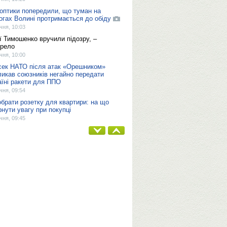
оптики попередили, що туман на
огах Волині протримається до обіду
ічня, 10:03
ї Тимошенко вручили підозру, –
рело
ічня, 10:00
сек НАТО після атак «Орешником»
ликав союзників негайно передати
аїні ракети для ППО
ічня, 09:54
обрати розетку для квартири: на що
рнути увагу при покупці
ічня, 09:45