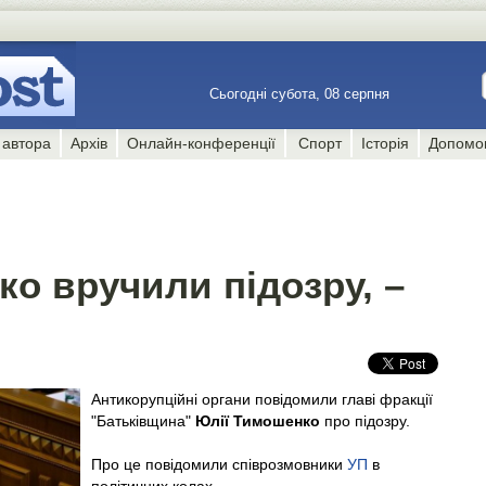
Сьогодні субота, 08 серпня
 автора
Архів
Онлайн-конференції
Спорт
Історія
Допомо
о вручили підозру, –
Антикорупційні органи повідомили главі фракції
"Батьківщина"
Юлії Тимошенко
про підозру.
Про це повідомили співрозмовники
УП
в