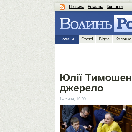
Правила
Реклама
Контакти
Новини
Статті
Відео
Колонка
Юлії Тимошенк
джерело
14 січня, 10:00