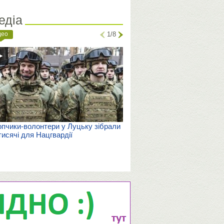
едіа
део
1/8
пчики-волонтери у Луцьку зібрали
тисячі для Нацгвардії