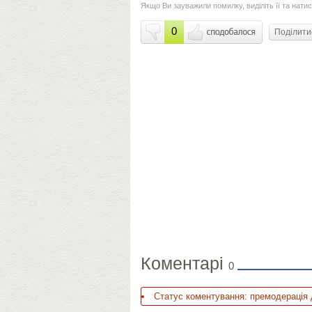
Якщо Ви зауважили помилку, виділіть її та натис
0
Поділит
Коментарі
0
Статус коментування: премодерація 