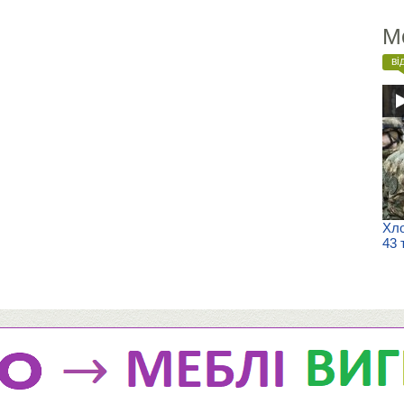
М
ві
Хло
43 