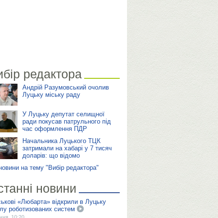
ибір редактора
Андрій Разумовський очолив
Луцьку міську раду
У Луцьку депутат селищної
ради покусав патрульного під
час оформлення ПДР
Начальника Луцького ТЦК
затримали на хабарі у 7 тисяч
доларів: що відомо
 новини на тему "Вибір редактора"
станні новини
ськові «Любарта» відкрили в Луцьку
лу роботизованих систем
ічня, 10:20