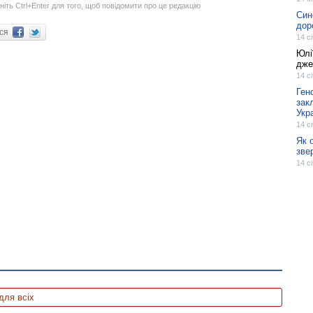
ніть Ctrl+Enter для того, щоб повідомити про це редакцію
Син
дор
ися
14 с
Юлі
дже
14 с
Ген
зак
Укр
14 с
Як 
зве
14 с
для всіх