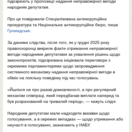
підозрюють у пропозиції надання неправомірної вигоди
народним депутатам.
Про це повідомили Спеціалізована антикорупційна
прокуратура та Національне антикорупційне бюро, пише
Громадське
.
За даними слідства, після того, як у грудні 2025 року
правоохоронці викрили факти отримання неправомірної
вигоди народними депутатами за ухвалення рішень щодо
законопроєктів, підозрювана ініціювала переговори з
окремими парламентарями щодо запровадження
системного механізму надання неправомірної вигоди в
обмін на лояльну поведінку під час голосувань.
«Йшлося не про разові домовленості, а про регулярний
механізм співпраці, який передбачав виплати наперед та
був розрахований на тривалий період», — кажуть слідчі.
Народним депутатам мали надходити вказівки щодо
голосування, а в окремих випадках — щодо утримання або
неучасті в голосуванні, зазначають у НАБУ.