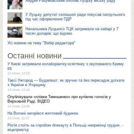
Андрій Разумовський очолив Луцьку міську раду
У Луцьку депутат селищної ради покусав патрульного
під час оформлення ПДР
Начальника Луцького ТЦК затримали на хабарі у 7
тисяч доларів: що відомо
Усі новини на тему "Вибір редактора"
Останні новини
У Києві затримали колаборантку-освітянку з окупованого Криму
14 січня, 12:13
Таксі Ужгород — Будапешт: як зручно та без пересадок доїхати
з України в Угорщину
14 січня, 12:10
Опублікували «плівки Тимошенко» про купівлю голосів у
Верховній Раді. ВІДЕО
14 січня, 12:00
На Волині загорівся житловий будинок
14 січня, 11:47
Росія стоїть за спробою блекауту в Польщі наприкінці грудня, -
віцепрем’єр