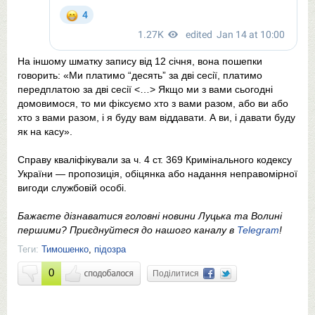
На іншому шматку запису від 12 січня, вона пошепки
говорить: «Ми платимо “десять” за дві сесії, платимо
передплатою за дві сесії <…> Якщо ми з вами сьогодні
домовимося, то ми фіксуємо хто з вами разом, або ви або
хто з вами разом, і я буду вам віддавати. А ви, і давати буду
як на касу».
Справу кваліфікували за ч. 4 ст. 369 Кримінального кодексу
України — пропозиція, обіцянка або надання неправомірної
вигоди службовій особі.
Бажаєте дізнаватися головні новини Луцька та Волині
першими? Приєднуйтеся до нашого каналу в
Telegram
!
Теги:
Тимошенко
,
підозра
0
Поділитися