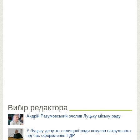
Вибір редактора
Андрій Разумовський очолив Луцьку міську раду
У Луцьку депутат селищної ради покусав патрульного
під час оформлення ПДР