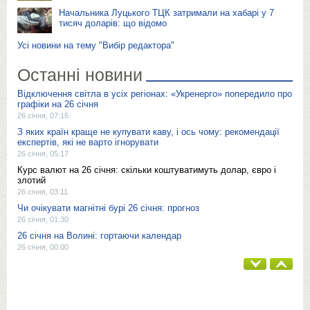
Начальника Луцького ТЦК затримали на хабарі у 7
тисяч доларів: що відомо
Усі новини на тему "Вибір редактора"
Останні новини
Відключення світла в усіх регіонах: «Укренерго» попередило про
графіки на 26 січня
26 січня, 07:15
З яких країн краще не купувати каву, і ось чому: рекомендації
експертів, які не варто ігнорувати
26 січня, 05:17
Курс валют на 26 січня: скільки коштуватимуть долар, євро і
злотий
26 січня, 03:11
Чи очікувати магнітні бурі 26 січня: прогноз
26 січня, 01:30
26 січня на Волині: гортаючи календар
26 січня, 00:00