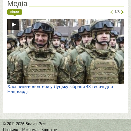
Медіа
відео
1/8
Хлопчики-волонтери у Луцьку зібрали 43 тисячі для
Нацгвардії
© 2011-2026 ВолиньPost
Правила
Реклама
Контакти