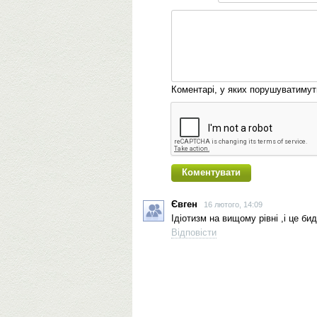
Коментарі, у яких порушуватиму
Євген
16 лютого, 14:09
Ідіотизм на вищому рівні ,і це б
Відповісти