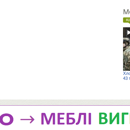
М
ві
Хло
43 