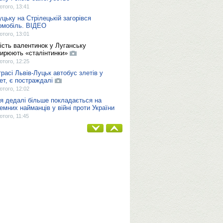
ютого, 13:41
уцьку на Стрілецькій загорівся
омобіль. ВІДЕО
ютого, 13:01
ість валентинок у Луганську
ирюють «сталінтинки»
ютого, 12:25
трасі Львів-Луцьк автобус злетів у
ет, є постраждалі
ютого, 12:02
ія дедалі більше покладається на
земних найманців у війні проти України
ютого, 11:45