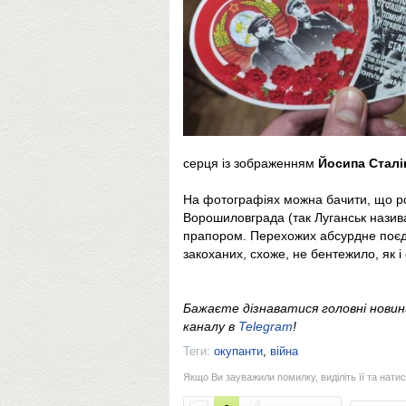
серця із зображенням
Йосипа Сталі
На фотографіях можна бачити, що р
Ворошиловграда (так Луганськ назив
прапором. Перехожих абсурдне поєдн
закоханих, схоже, не бентежило, як і
Бажаєте дізнаватися головні нови
каналу в
Telegram
!
Теги:
окупанти
,
війна
Якщо Ви зауважили помилку, виділіть її та натис