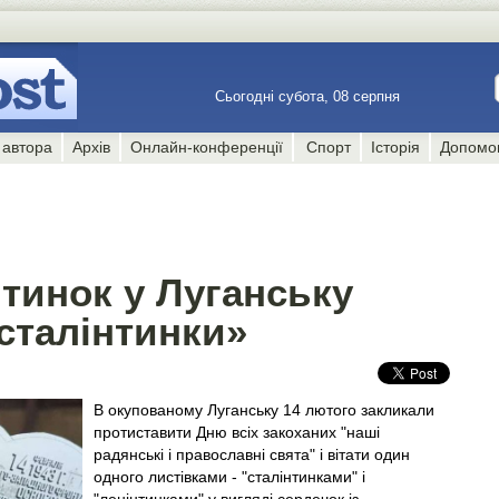
Сьогодні субота, 08 серпня
 автора
Архів
Онлайн-конференції
Спорт
Історія
Допомо
тинок у Луганську
талінтинки»
В окупованому Луганську 14 лютого закликали
протиставити Дню всіх закоханих "наші
радянські і православні свята" і вітати один
одного листівками - "сталінтинками" і