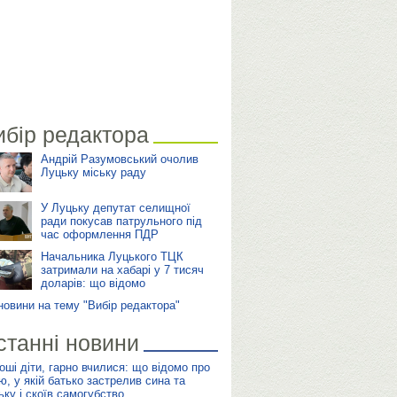
ибір редактора
Андрій Разумовський очолив
Луцьку міську раду
У Луцьку депутат селищної
ради покусав патрульного під
час оформлення ПДР
Начальника Луцького ТЦК
затримали на хабарі у 7 тисяч
доларів: що відомо
 новини на тему "Вибір редактора"
станні новини
оші діти, гарно вчилися: що відомо про
’ю, у якій батько застрелив сина та
ьку і скоїв самогубство