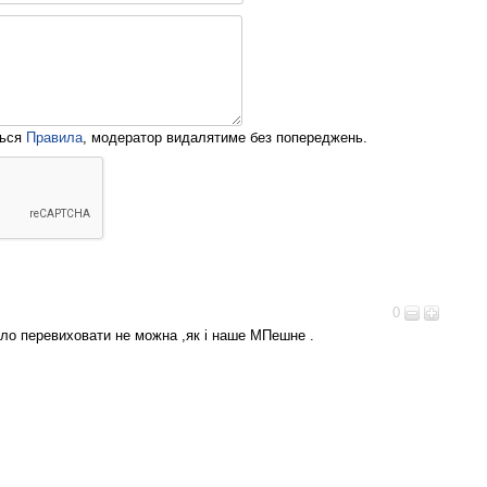
ться
Правила
, модератор видалятиме без попереджень.
0
идло перевиховати не можна ,як і наше МПешне .