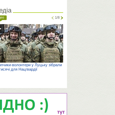
едіа
део
1/8
пчики-волонтери у Луцьку зібрали
тисячі для Нацгвардії