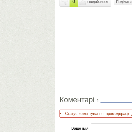
0
Поділит
Коментарі
1
Статус коментування: премодерація 
Ваше ім'я: