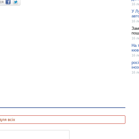
ися
16 л
У Л
авт
16 л
Зам
пош
16 л
На 
кюв
16 л
рос
іно
16 л
для всіх