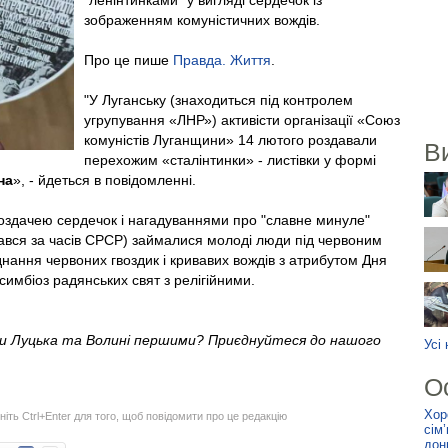
"ленінтинками" у вигляді сердечок із
зображенням комуністичних вождів.
Про це пише
Правда. Життя
.
"У Луганську (знаходиться під контролем
угрупування «ЛНР») активісти організації «Союз
комуністів Луганщини» 14 лютого роздавали
В
перехожим «сталінтинки» - листівки у формі
на
», - йдеться в повідомленні.
оздачею сердечок і нагадуваннями про "славне минуле"
ався за часів СРСР) займалися молоді люди під червоним
ання червоних гвоздик і кривавих вождів з атрибутом Дня
 симбіоз радянських свят з релігійними.
ни Луцька та Волині першими? Приєднуйтеся до нашого
Усі
О
Хор
ніть Ctrl+Enter для того, щоб повідомити про це редакцію
сім
дон