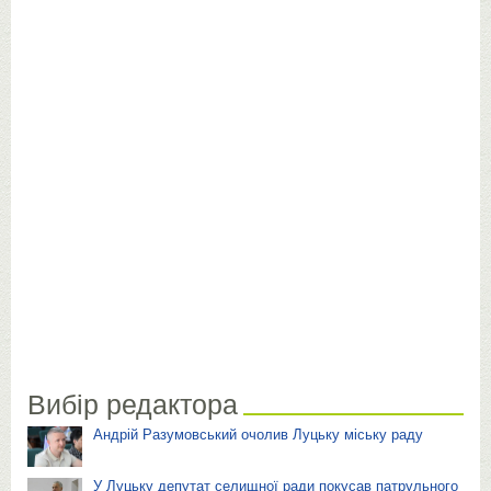
Вибір редактора
Андрій Разумовський очолив Луцьку міську раду
У Луцьку депутат селищної ради покусав патрульного