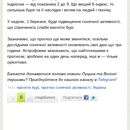
індексом — від показника 2 до 9. Що вищий К-індекс, то
сильніша буря та її наслідки і вплив на людей і техніку.
У неділю, 1 березня, буде підвищення сонячної активності,
що спричинить слабкі магнітні бурі.
Зазначимо, що прогноз ще може змінитися, оскільки
дослідники сонячної активності оновлюють свої дані що три
години. Астрофізики зазначають, що найточнішими є
прогнози, зроблені на один день наперед, інші ж — тільки
орієнтовні.
Бажаєте дізнаватися головні новини Луцька та Волині
першими? Приєднуйтеся до нашого каналу в
Telegram
!
Теги:
магнітні бурі
,
прогноз сонячної активності
,
Україна
0
Поділитися