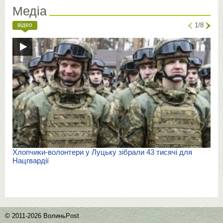
Медіа
відео
1/8
Хлопчики-волонтери у Луцьку зібрали 43 тисячі для
Нацгвардії
© 2011-2026 ВолиньPost