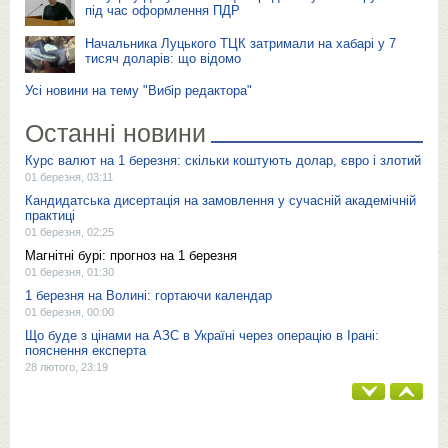
під час оформлення ПДР
Начальника Луцького ТЦК затримали на хабарі у 7
тисяч доларів: що відомо
Усі новини на тему "Вибір редактора"
Останні новини
Курс валют на 1 березня: скільки коштують долар, євро і злотий
01 березня, 03:11
Кандидатська дисертація на замовлення у сучасній академічній
практиці
01 березня, 02:25
Магнітні бурі: прогноз на 1 березня
01 березня, 01:30
1 березня на Волині: гортаючи календар
01 березня, 00:00
Що буде з цінами на АЗС в Україні через операцію в Ірані:
пояснення експерта
28 лютого, 23:19