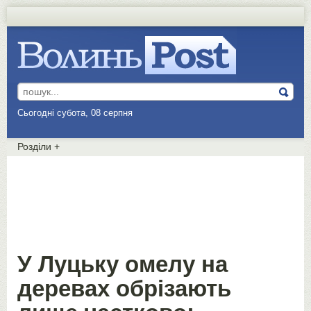
Сьогодні субота, 08 серпня
Розділи
+
У Луцьку омелу на
деревах обрізають