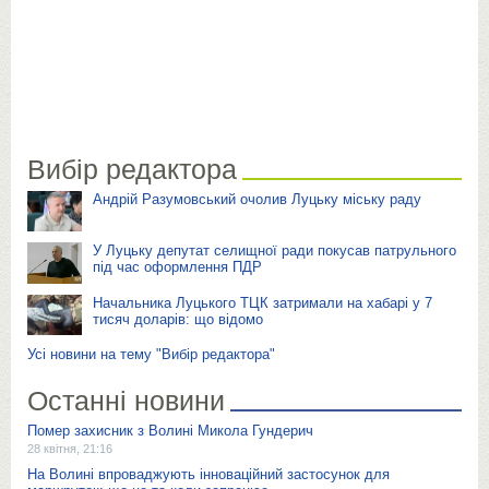
Вибір редактора
Андрій Разумовський очолив Луцьку міську раду
У Луцьку депутат селищної ради покусав патрульного
під час оформлення ПДР
Начальника Луцького ТЦК затримали на хабарі у 7
тисяч доларів: що відомо
Усі новини на тему "Вибір редактора"
Останні новини
Помер захисник з Волині Микола Гундерич
28 квітня, 21:16
На Волині впроваджують інноваційний застосунок для