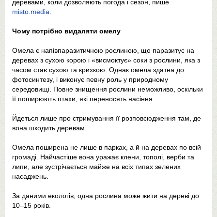
деревами, коли дозволяють погода і сезон, пише
misto.media
.
Чому потрібно видаляти омелу
Омела є напівпаразитичною рослиною, що паразитує на
деревах з сухою корою і «висмоктує» соки з рослини, яка з
часом стає сухою та крихкою. Однак омела здатна до
фотосинтезу, і виконує певну роль у природному
середовищі. Повне знищення рослини неможливо, оскільки
її поширюють птахи, які переносять насіння.
Йдеться лише про стримування її розповсюдження там, де
вона шкодить деревам.
Омела поширена не лише в парках, а й на деревах по всій
громаді. Найчастіше вона уражає клени, тополі, верби та
липи, але зустрічається майже на всіх типах зелених
насаджень.
За даними екологів, одна рослина може жити на дереві до
10–15 років.