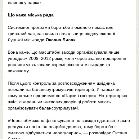
ділянок у парках.
Що каже міська рада
Системної програми боротьби з омелою немає вже
тривалий час, зазначила начальниця відділу екології
Луцької міськради
Оксана Лисак
.
Вона каже, що масштабні заходи організовували лише
упродовж 2009–2012 років, коли через значне поширення
рослини ухвалювали окремі рішення міськради та
виконкому.
Після цього контроль за розповсюдженням шкідника
поклали на балансоутримувачів територій. У парках це
комунальне підприємство «Парки і сквери». На територіях
шкіл, лікарень чи житлових дворів ці роботи мають
організовувати балансоутримувачі.
«Через обмежене фінансування не завжди вдається вчасно
реагувати навіть на аварійні дерева, тому боротьба з
омелою відбувається нерегулярно», — розповідає Оксана
Лисак.