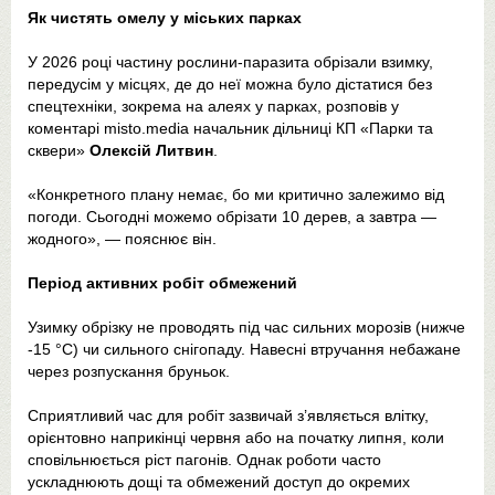
Як чистять омелу у міських парках
У 2026 році частину рослини-паразита обрізали взимку,
передусім у місцях, де до неї можна було дістатися без
спецтехніки, зокрема на алеях у парках, розповів у
коментарі misto.media начальник дільниці КП «Парки та
сквери»
Олексій Литвин
.
«Конкретного плану немає, бо ми критично залежимо від
погоди. Сьогодні можемо обрізати 10 дерев, а завтра —
жодного», — пояснює він.
Період активних робіт обмежений
Узимку обрізку не проводять під час сильних морозів (нижче
-15 °C) чи сильного снігопаду. Навесні втручання небажане
через розпускання бруньок.
Сприятливий час для робіт зазвичай з’являється влітку,
орієнтовно наприкінці червня або на початку липня, коли
сповільнюється ріст пагонів. Однак роботи часто
ускладнюють дощі та обмежений доступ до окремих