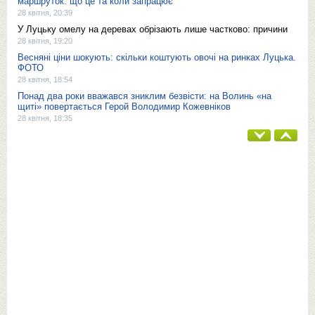
маршруток: що це та коли запрацює
28 квітня, 20:39
У Луцьку омелу на деревах обрізають лише частково: причини
28 квітня, 19:20
Весняні ціни шокують: скільки коштують овочі на ринках Луцька.
ФОТО
28 квітня, 18:54
Понад два роки вважався зниклим безвісти: на Волинь «на
щиті» повертається Герой Володимир Кожевніков
28 квітня, 18:35