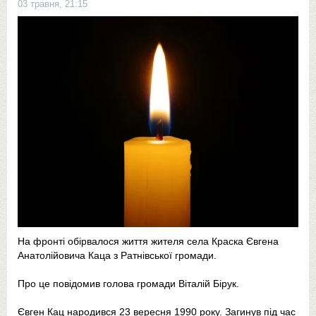
03 травня, 21:15
На фронті обірвалося життя жителя села Краска Євгена
Анатолійовича Каца з Ратнівської громади.
Про це повідомив голова громади Віталій Бірук.
Євген Кац народився 23 вересня 1990 року. Загинув під час