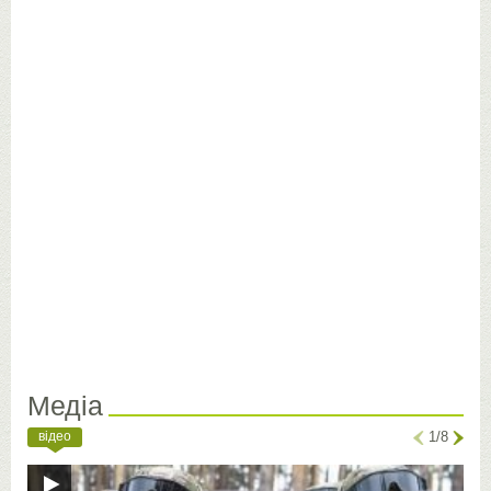
Медіа
відео
1/8