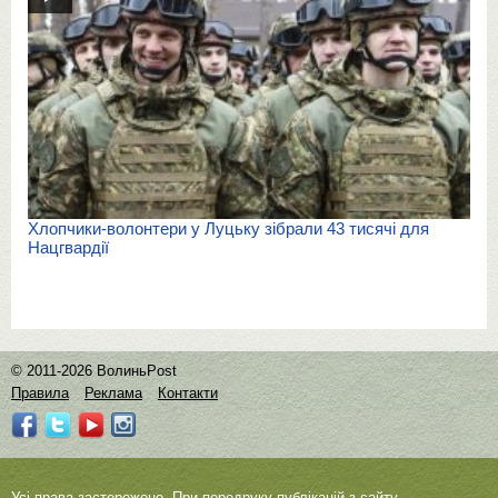
Хлопчики-волонтери у Луцьку зібрали 43 тисячі для
Нацгвардії
© 2011-2026 ВолиньPost
Правила
Реклама
Контакти
Усі права застережено. При передруку публікацій з сайту