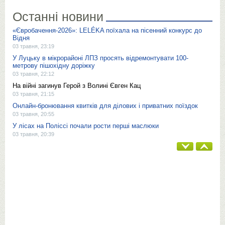
Останні новини
«Євробачення-2026»: LELÉKA поїхала на пісенний конкурс до
Відня
03 травня, 23:19
У Луцьку в мікрорайоні ЛПЗ просять відремонтувати 100-
метрову пішохідну доріжку
03 травня, 22:12
На війні загинув Герой з Волині Євген Кац
03 травня, 21:15
Онлайн-бронювання квитків для ділових і приватних поїздок
03 травня, 20:55
У лісах на Поліссі почали рости перші маслюки
03 травня, 20:39