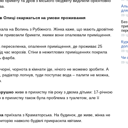
влю брикету та дров з міського бюджету виділили орієнтовно
ва.
Аль
для
09 т
в Олиці скаржаться на умови проживання
Без
при
хала на Волинь з Рубіжного. Жінка каже, що мають дровітню
пер
їм привозили брикети, якими вони опалювали приміщення.
09 т
Кур
ть переселенка, опалення приміщення, де проживає 25
дол
09 т
ід час морозів. Стіни в нежитлових приміщеннях покрила
сь фарба.
Чи 
09 т
 чорні, чорнота в кімнати іде, нічого не можемо зробити. А
й, радіатор лопнув, туди поступає вода – палити не можна,
а.
врушко
живе в прихистку пів року з двома дітьми: 17-річною
 в прихистку також була проблема з туалетом, але її
ка
приїхала з Краматорська. На будинок, де живе, жінка не
риторію навколо будівлі прикрасила квітами.