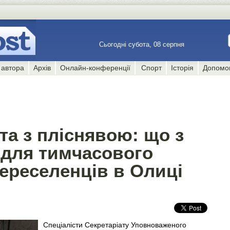
Сьогодні субота, 08 серпня
 автора
Архів
Онлайн-конференції
Спорт
Історія
Допомо
та з пліснявою: що з
для тимчасового
ереселенців в Олиці
Спеціалісти Секретаріату Уповноваженого