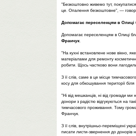
"Безкоштовно живемо тут, покупатися є
це. Опалення безкоштовне", — говор
Допомагає переселенцям в Олиці 
Допомагає переселенцям в Олиці бла
Франчук
.
"На кухні встановлене нове вікно, я
матеріалами для ремонту косметично
робити. Щось частково вони лагодил
З її слів, саме в це місце тимчасов
косу для обкошування території біля 
"Ні від мешканців, ні від громади ми
донори з радістю відгукуються на так
тимчасового проживання. Тому громад
Франчук.
З її слів, внутрішньо-переміщені укр
писати листи-звернення до донорів н