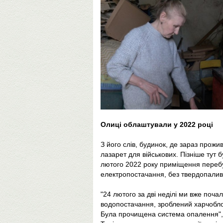
Олиці облаштували у 2022 році
З його слів, будинок, де зараз прож
лазарет для військових. Пізніше тут 
лютого 2022 року приміщення перебу
електропостачання, без твердопалив
"24 лютого за дві неділі ми вже поч
водопостачання, зроблений харчобло
Була прочищена система опалення"