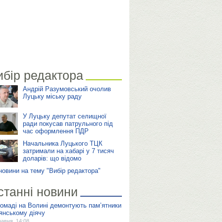
ибір редактора
Андрій Разумовський очолив
Луцьку міську раду
У Луцьку депутат селищної
ради покусав патрульного під
час оформлення ПДР
Начальника Луцького ТЦК
затримали на хабарі у 7 тисяч
доларів: що відомо
 новини на тему "Вибір редактора"
станні новини
ромаді на Волині демонтують пам’ятники
янському діячу
равня, 14:08