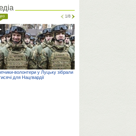
едіа
део
1/8
пчики-волонтери у Луцьку зібрали
тисячі для Нацгвардії