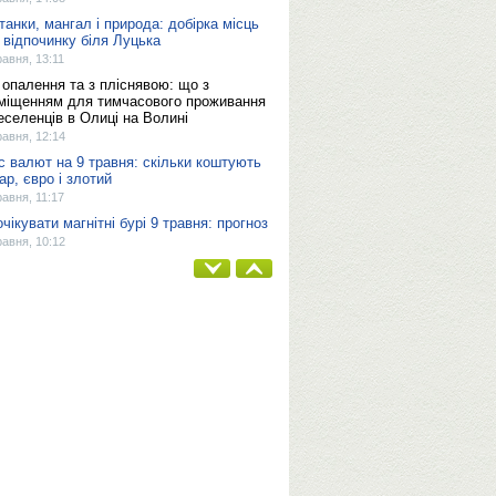
танки, мангал і природа: добірка місць
 відпочинку біля Луцька
равня, 13:11
 опалення та з пліснявою: що з
міщенням для тимчасового проживання
еселенців в Олиці на Волині
равня, 12:14
с валют на 9 травня: скільки коштують
ар, євро і злотий
равня, 11:17
очікувати магнітні бурі 9 травня: прогноз
равня, 10:12