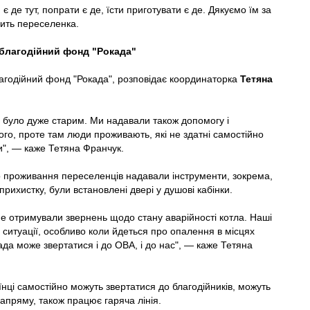
 де тут, попрати є де, їсти приготувати є де. Дякуємо їм за
ить переселенка.
благодійний фонд "Рокада"
годійний фонд "Рокада", розповідає координаторка
Тетяна
ке було дуже старим. Ми надавали також допомогу і
го, проте там люди проживають, які не здатні самостійно
и", — каже Тетяна Франчук.
ого проживання переселенців надавали інструменти, зокрема,
прихистку, були встановлені двері у душові кабінки.
 не отримували звернень щодо стану аварійності котла. Наші
і ситуації, особливо коли йдеться про опалення в місцях
а може звертатися і до ОВА, і до нас", — каже Тетяна
аїнці самостійно можуть звертатися до благодійників, можуть
апряму, також працює гаряча лінія.