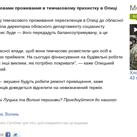
М
мовами проживання в тимчасовому прихистку в Олиці
ві
ці тимчасового проживання переселенців в Олиці до обласної
віла директорка обласного департаменту соцзахисту
пис буде — його передадуть балансоутримувачу, а це
сної влади, щоб вони тимчасово розмістили цих осіб в
іри приймати. На сьогодні фінансування на будівельні роботи
 інші виклики, які потрібно покривати", — каже Олицький
кий.
Хло
43 
— змушені будуть робити ремонт приміщення, каже
ців доведеться відселити на невизначений термін.
ни Луцька та Волині першими? Приєднуйтеся до нашого
ви
,
Волинь
ніть Ctrl+Enter для того, щоб повідомити про це редакцію
ися