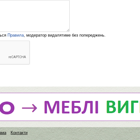
ться
Правила
, модератор видалятиме без попереджень.
ама
Контакти