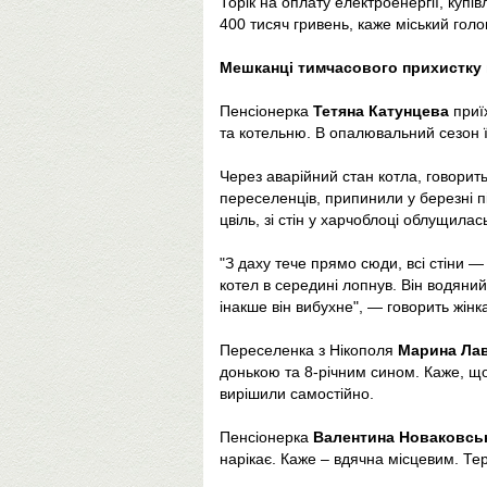
Торік на оплату електроенергії, купі
400 тисяч гривень, каже міський голо
Мешканці тимчасового прихистку 
Пенсіонерка
Тетяна Катунцева
приї
та котельню. В опалювальний сезон 
Через аварійний стан котла, говори
переселенців, припинили у березні п
цвіль, зі стін у харчоблоці облущила
"З даху тече прямо сюди, всі стіни —
котел в середині лопнув. Він водяни
інакше він вибухне", — говорить жінк
Переселенка з Нікополя
Марина Ла
донькою та 8-річним сином. Каже, що
вирішили самостійно.
Пенсіонерка
Валентина Новаковсь
нарікає. Каже – вдячна місцевим. Те