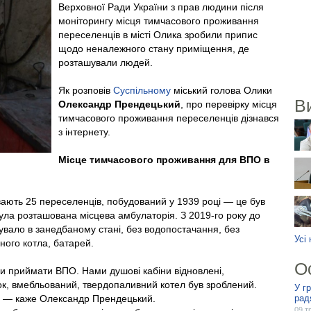
Верховної Ради України з прав людини після
моніторингу місця тимчасового проживання
переселенців в місті Олика зробили припис
щодо неналежного стану приміщення, де
розташували людей.
Як розповів
Суспільному
міський голова Олики
В
Олександр Прендецький
, про перевірку місця
тимчасового проживання переселенців дізнався
з інтернету.
Місце тимчасового проживання для ВПО в
ивають 25 переселенців, побудований у 1939 році — це був
була розташована місцева амбулаторія. З 2019-го року до
вало в занедбаному стані, без водопостачання, без
Усі
ного котла, батарей.
О
али приймати ВПО. Нами душові кабіни відновлені,
к, вмебльований, твердопаливний котел був зроблений.
У г
, — каже Олександр Прендецький.
рад
09 т