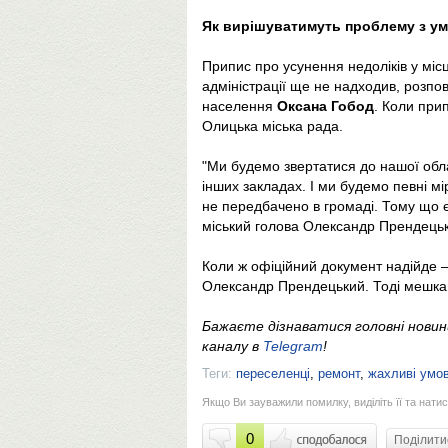
Як вирішуватимуть проблему з у
Припис про усунення недоліків у міс
адміністрації ще не надходив, розпо
населення
Оксана Гобод
. Коли при
Олицька міська рада.
"Ми будемо звертатися до нашої обла
інших закладах. І ми будемо певні м
не передбачено в громаді. Тому що є
міський голова Олександр Прендець
Коли ж офіційний документ надійде 
Олександр Прендецький. Тоді мешкан
Бажаєте дізнаватися головні нови
каналу в
Telegram
!
Теги:
переселенці
,
ремонт
,
жахливі умо
Якщо Ви зауважили помилку, виділіть її та натис
0
Поділит