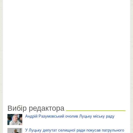
Вибір редактора
Андрій Разумовський очолив Луцьку міську раду
У Луцьку депутат селищної ради покусав патрульного