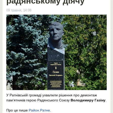
радянському діячу
09 травня, 14:08
У Ратнівській громаді ухвалили рішення про демонтаж
пам’ятників герою Радянського Союзу
Володимиру Газіну
.
Про це пише
Район.Ратне
.