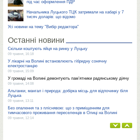
під час оформлення ПДР
Начальника Луцького ТЦК затримали на хабарі у 7
тисяч доларів: що відомо
Усі новини на тему "Вибір редактора"
Останні новини
Скільки коштують яйця на ринку у Луцьку
09 травня, 16:18
У лікарні на Волині встановлюють гібридну сонячну
електростанцію
09 травня, 15:09
У громаді на Волині демонтують пам’ятники радянському діячу
09 травня, 14:08
Альтанки, мангал і природа: добірка місць для відпочинку біля
Луцька
09 травня, 13:11
Без опалення та з пліснявою: що з приміщенням для
тимчасового проживання переселенців в Олиці на Волині
09 травня, 12:14