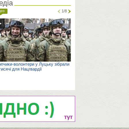
едіа
део
1/8
пчики-волонтери у Луцьку зібрали
тисячі для Нацгвардії