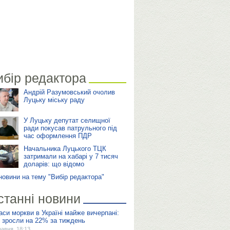
ибір редактора
Андрій Разумовський очолив
Луцьку міську раду
У Луцьку депутат селищної
ради покусав патрульного під
час оформлення ПДР
Начальника Луцького ТЦК
затримали на хабарі у 7 тисяч
доларів: що відомо
 новини на тему "Вибір редактора"
станні новини
аси моркви в Україні майже вичерпані:
и зросли на 22% за тиждень
равня, 18:13