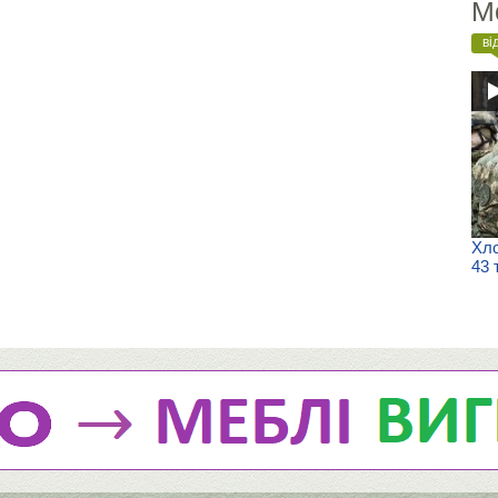
М
ві
Хло
43 