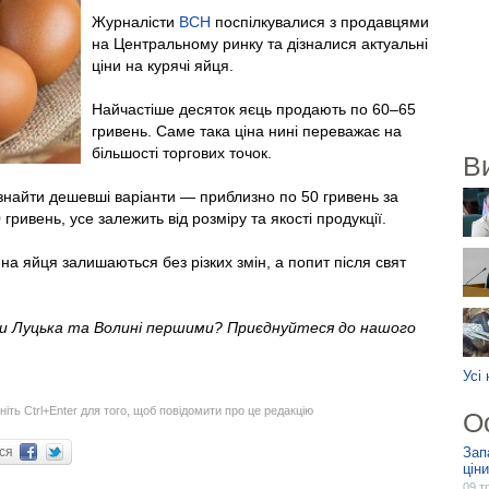
Журналісти
ВСН
поспілкувалися з продавцями
на Центральному ринку та дізналися актуальні
ціни на курячі яйця.
Найчастіше десяток яєць продають по 60–65
гривень. Саме така ціна нині переважає на
більшості торгових точок.
В
знайти дешевші варіанти — приблизно по 50 гривень за
гривень, усе залежить від розміру та якості продукції.
на яйця залишаються без різких змін, а попит після свят
ни Луцька та Волині першими? Приєднуйтеся до нашого
Усі
ніть Ctrl+Enter для того, щоб повідомити про це редакцію
О
ися
Зап
цін
09 т