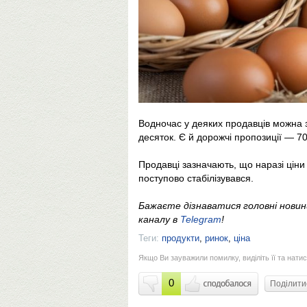
Водночас у деяких продавців можна 
десяток. Є й дорожчі пропозиції — 70 
Продавці зазначають, що наразі ціни 
поступово стабілізувався.
Бажаєте дізнаватися головні нови
каналу в
Telegram
!
Теги:
продукти
,
ринок
,
ціна
Якщо Ви зауважили помилку, виділіть її та натис
0
Поділит