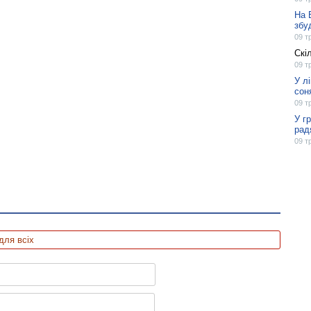
На 
збу
09 т
Скі
09 т
У л
сон
09 т
У г
рад
09 т
для всіх