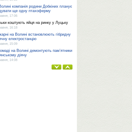
Волині компанія родини Добкіних планує
дувати ще одну птахоферму
равня, 17:06
льки коштують яйця на ринку у Луцьку
равня, 16:18
ікарні на Волині встановлюють гібридну
ячну електростанцію
равня, 15:09
ромаді на Волині демонтують пам’ятники
янському діячу
равня, 14:08