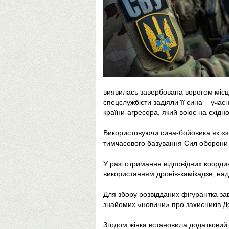
виявилась завербована ворогом місце
спецслужбісти задіяли її сина – учас
країни-агресора, який воює на східн
Використовуючи сина-бойовика як «зв
тимчасового базування Сил оборони 
У разі отримання відповідних координ
використанням дронів-камікадзе, на
Для збору розвідданих фігурантка з
знайомих «новини» про захисників Д
Згодом жінка встановила додатковий