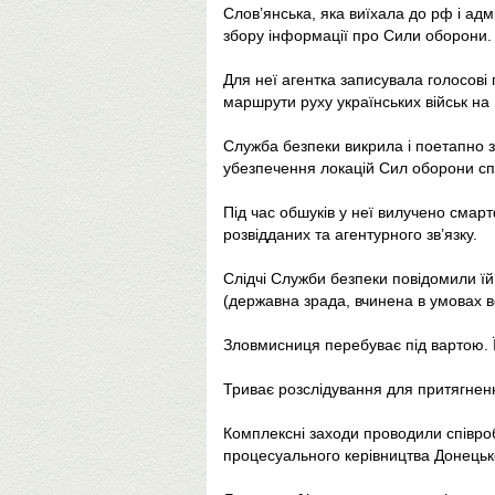
Слов’янська, яка виїхала до рф і ад
збору інформації про Сили оборони.
Для неї агентка записувала голосові
маршрути руху українських військ н
Служба безпеки викрила і поетапно 
убезпечення локацій Сил оборони сп
Під час обшуків у неї вилучено сма
розвідданих та агентурного зв’язку.
Слідчі Служби безпеки повідомили їй 
(державна зрада, вчинена в умовах в
Зловмисниця перебуває під вартою. Ї
Триває розслідування для притягнення
Комплексні заходи проводили співроб
процесуального керівництва Донецьк