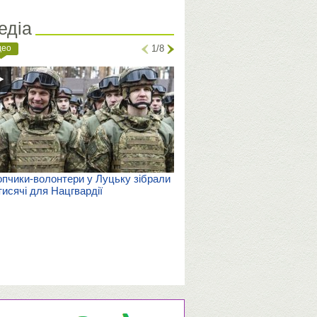
едіа
део
1/8
пчики-волонтери у Луцьку зібрали
тисячі для Нацгвардії