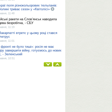
краї поля різнокольорових тюльпанів:
Волині триває сезон у «Квітолісі»
равня, 11:48
ійські ракети на Слов’янськ наводила
цева безробітна, - СБУ
равня, 11:19
Закарпатті втретє у цьому році стався
летрус
равня, 11:01
 фронті не було тиші»: росія не має
іру завершити війну, готуємось до нових
к, - Зеленський
равня, 10:51