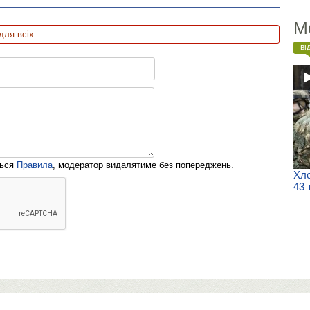
М
для всіх
ві
ться
Правила
, модератор видалятиме без попереджень.
Хло
43 