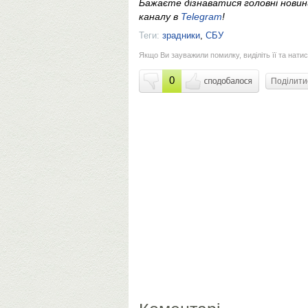
Бажаєте дізнаватися головні нови
каналу в
Telegram
!
Теги:
зрадники
,
СБУ
Якщо Ви зауважили помилку, виділіть її та натис
0
Поділит