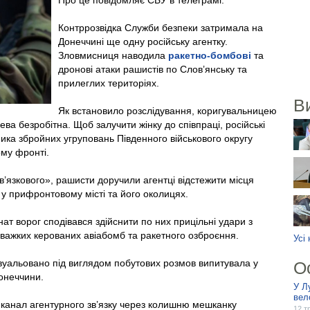
Про це повідомляє СБУ в телеграмі.
Контррозвідка Служби безпеки затримала на
Донеччині ще одну російську агентку.
Зловмисниця наводила
ракетно-бомбові
та
дронові атаки рашистів по Слов’янську та
прилеглих територіях.
В
Як встановило розслідування, коригувальницею
ва безробітна. Щоб залучити жінку до співпраці, російські
ника збройних угруповань Південного військового округу
ому фронті.
’язкового», рашисти доручили агентці відстежити місця
у прифронтовому місті та його околицях.
ат ворог сподівався здійснити по них прицільні удари з
дважких керованих авіабомб та ракетного озброєння.
Усі
авуальовано під виглядом побутових розмов випитувала у
О
онеччини.
У Л
вел
 канал агентурного зв’язку через колишню мешканку
12 т