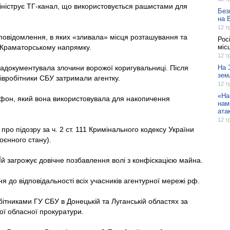
мініструє ТГ-канал, що використовується рашистами для
Без
на 
12 т
 повідомлення, в яких «зливала» місця розташування та
Рос
а Краматорському напрямку.
міс
12 т
задокументувала злочини ворожої коригувальниці. Після
На 
зем
івробітники СБУ затримали агентку.
12 т
«На
ртфон, який вона використовувала для накопичення
нам
ата
12 т
про підозру за ч. 2 ст. 111 Кримінального кодексу України
оєнного стану).
й загрожує довічне позбавлення волі з конфіскацією майна.
 до відповідальності всіх учасників агентурної мережі рф.
ітниками ГУ СБУ в Донецькій та Луганській областях за
ої обласної прокуратури.