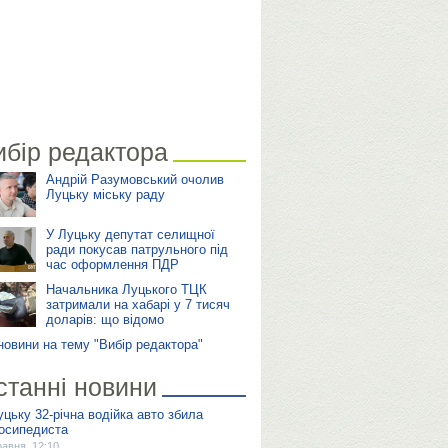
ибір редактора
Андрій Разумовський очолив
Луцьку міську раду
У Луцьку депутат селищної
ради покусав патрульного під
час оформлення ПДР
Начальника Луцького ТЦК
затримали на хабарі у 7 тисяч
доларів: що відомо
 новини на тему "Вибір редактора"
станні новини
уцьку 32-річна водійка авто збила
осипедиста
равня, 12:10