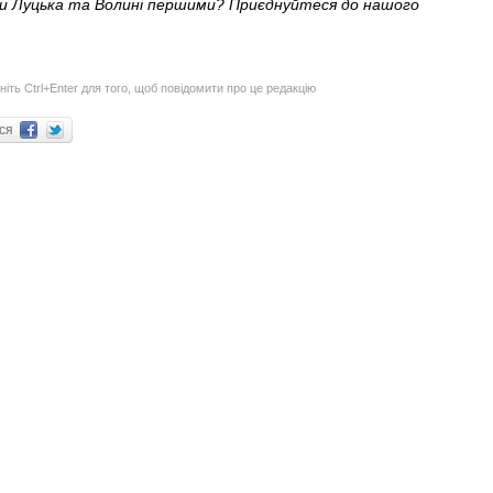
ни Луцька та Волині першими? Приєднуйтеся до нашого
ніть Ctrl+Enter для того, щоб повідомити про це редакцію
ися