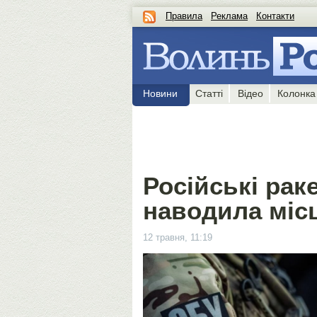
Правила
Реклама
Контакти
Новини
Статті
Відео
Колонка
Російські рак
наводила місц
12 травня, 11:19