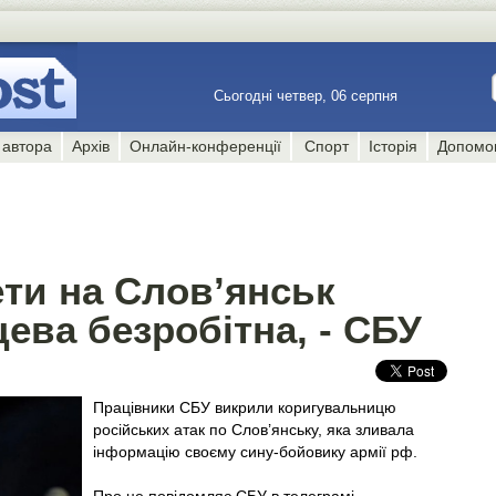
Сьогодні четвер, 06 серпня
 автора
Архів
Онлайн-конференції
Спорт
Історія
Допомо
ети на Слов’янськ
ева безробітна, - СБУ
Працівники СБУ викрили коригувальницю
російських атак по Слов’янську, яка зливала
інформацію своєму сину-бойовику армії рф.