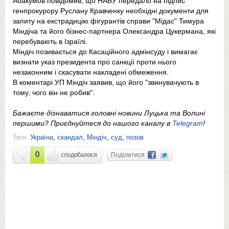
Абакумов повідомив, що НАБУ передало на підпис
генпрокурору Руслану Кравченку необхідні документи для
запиту на екстрадицію фігурантів справи "Мідас" Тимура
Міндіча та його бізнес-партнера Олександра Цукермана, які
перебувають в Ізраїлі.
Міндіч позивається до Касаційного адмінсуду і вимагає
визнати указ президента про санкції проти нього
незаконним і скасувати накладені обмеження.
В коментарі УП Міндіч заявив, що його "звинувачують в
тому, чого він не робив".
Бажаєте дізнаватися головні новини Луцька та Волині
першими? Приєднуйтеся до нашого каналу в
Telegram
!
Теги:
Україна
,
скандал
,
Міндіч
,
суд
,
позов
0
Поділитися