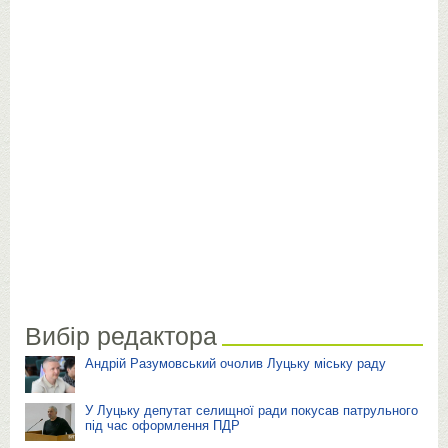
Вибір редактора
Андрій Разумовський очолив Луцьку міську раду
У Луцьку депутат селищної ради покусав патрульного
під час оформлення ПДР