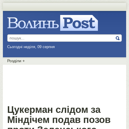
Сьогодні неділя, 09 серпня
Розділи
+
Цукерман слідом за
Міндічем подав позов