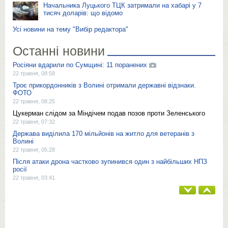
Начальника Луцького ТЦК затримали на хабарі у 7
тисяч доларів: що відомо
Усі новини на тему "Вибір редактора"
Останні новини
Росіяни вдарили по Сумщині: 11 поранених
22 травня, 08:58
Троє прикордонників з Волині отримали державні відзнаки.
ФОТО
22 травня, 08:25
Цукерман слідом за Міндічем подав позов проти Зеленського
22 травня, 07:32
Держава виділила 170 мільйонів на житло для ветеранів з
Волині
22 травня, 05:28
Після атаки дрона частково зупинився один з найбільших НПЗ
росії
22 травня, 03:41