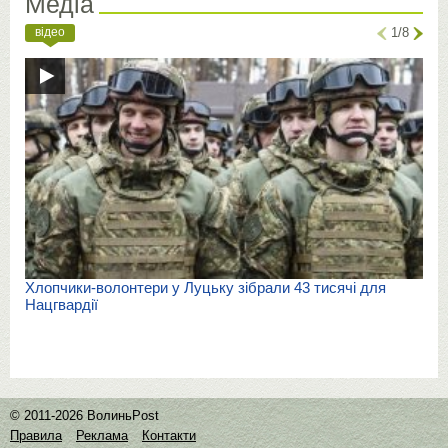
Медіа
відео
1/8
Хлопчики-волонтери у Луцьку зібрали 43 тисячі для
Нацгвардії
© 2011-2026 ВолиньPost
Правила
Реклама
Контакти