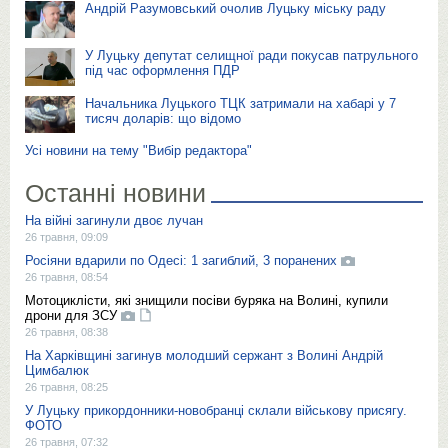
Андрій Разумовський очолив Луцьку міську раду
У Луцьку депутат селищної ради покусав патрульного
під час оформлення ПДР
Начальника Луцького ТЦК затримали на хабарі у 7
тисяч доларів: що відомо
Усі новини на тему "Вибір редактора"
Останні новини
На війні загинули двоє лучан
26 травня, 09:09
Росіяни вдарили по Одесі: 1 загиблий, 3 поранених
26 травня, 08:54
Мотоциклісти, які знищили посіви буряка на Волині, купили
дрони для ЗСУ
26 травня, 08:38
На Харківщині загинув молодший сержант з Волині Андрій
Цимбалюк
26 травня, 08:25
У Луцьку прикордонники-новобранці склали військову присягу.
ФОТО
26 травня, 07:32