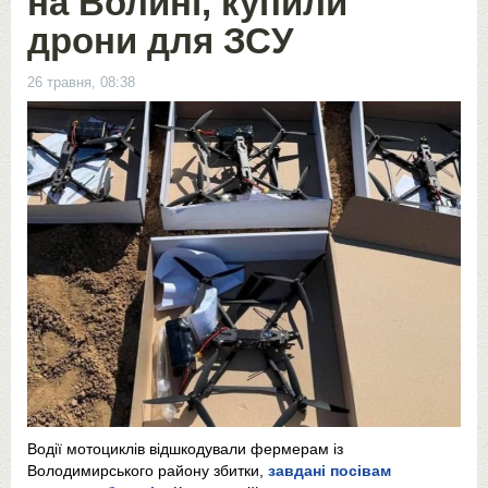
на Волині, купили
дрони для ЗСУ
26 травня, 08:38
Водії мотоциклів відшкодували фермерам із
Володимирського району збитки,
завдані посівам