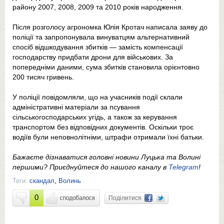
району 2007, 2008, 2009 та 2010 років народження.
Після розголосу агрономка Юлія Кротач написала заяву до
поліції та запропонувала винуватцям альтернативний
спосіб відшкодування збитків — замість компенсації
господарству придбати дрони для військових. За
попередніми даними, сума збитків становила орієнтовно
200 тисяч гривень.
У поліції повідомляли, що на учасників події склали
адміністративні матеріали за псування
сільськогосподарських угідь, а також за керування
транспортом без відповідних документів. Оскільки троє
водіїв були неповнолітніми, штрафи отримали їхні батьки.
Бажаєте дізнаватися головні новини Луцька та Волині
першими? Приєднуйтеся до нашого каналу в
Telegram
!
Теги:
скандал
,
Волинь
0
Поділитися