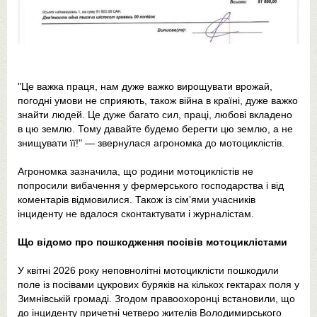
"Це важка праця, нам дуже важко вирощувати врожай,
погодні умови не сприяють, також війна в країні, дуже важко
знайти людей. Це дуже багато сил, праці, любові вкладено
в цю землю. Тому давайте будемо берегти цю землю, а не
знищувати її!" — звернулася агрономка до мотоциклістів.
Агрономка зазначила, що родини мотоциклістів не
попросили вибачення у фермерського господарства і від
коментарів відмовилися. Також із сімʼями учасників
інциденту не вдалося сконтактувати і журналістам.
Що відомо про пошкодження посівів мотоциклістами
У квітні 2026 року неповнолітні мотоциклісти пошкодили
поле із посівами цукрових буряків на кількох гектарах поля у
Зимнівській громаді. Згодом правоохоронці встановили, що
до інциденту причетні четверо жителів Володимирського