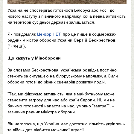
Україна не спостерігає готовності Білорусі або Росії до
нового наступу з північного напрямку, хоча певна активність
на території сусідньої держави залишається.
Як повідомляє
Цензор.НЕТ
, про це пише в соцмережах
радник міністра оборони України
Сергій Бескрестнов
("Флеш").
Що кажуть у Міноборони
За словами Бескрестнова, українська розвідка постійно
стежить за ситуацією на білоруському напрямку, а Сили
оборони готові до різних сценаріїв розвитку подій.
"Так, ми фіксуємо активність, яка в майбутньому може
становити загрозу для нас або країн Європи. Ні, ми не
бачимо готовності напасти на нас, умовно "завтра"", –
зазначив радник міністра оборони.
Він наголосив, що Україна має достатню кількість укріплень
та військ для відбиття можливої агресії.