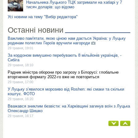
Начальника Луцького ТЦК затримали на хабарі у 7
тисяч доларів: що відомо
Усі новини на тему "Вибір редактора"
Останні новини
Важливо пам'ятати, якою ціною нам дається Україна: у Луцьку
родинам полеглих Героїв вручили нагороди
29 травня, 19:01
За кордоном вимушено перебувають 8 мільйонів українців, -
Сибіга
29 травня, 18:10
Радник міністра оборони про загрозу з Білорусі: глобальне
вторгнення формату 2022-го вже не повториться
29 травня, 17:00
У Луцьку з’явилося морозиво від Roshen: які смаки та скільки
коштує. ФОТО
29 травня, 16:20
Вважався зниклим безвісти: на Харківщині загинув воїн з Луцька
Олександр Шишко
29 травня, 16:17