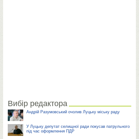
Вибір редактора
Андрій Разумовський очолив Луцьку міську раду
У Луцьку депутат селищної ради покусав патрульного
під час оформлення ПДР