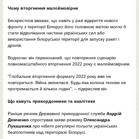
Чому вторгнення малоймовірне
Бескрестнов вважає, що навіть у разі відкриття нового
фронту з території Білорусі його головною метою могло б
стати відволікання частини українських сил або
використання білоруської території для запуску ракет і
дронів.
Водночас він переконаний, що повторення сценарію
повномасштабного вторгнення 2022 року є малоймовірним.
"Глобальне вторгнення формату 2022 року вже не
повториться. Війна змінилася. Будь-яка колона техніки не
протримається й кількох годин", – підкреслив він.
Що кажуть прикордонники та аналітики
Раніше речник Державної прикордонної служби
Андрій
Демченко
спростував заяви режиму
Олександра
Лукашенка
про нібито регулярні польоти українських
безпілотників над територією Білорусі.