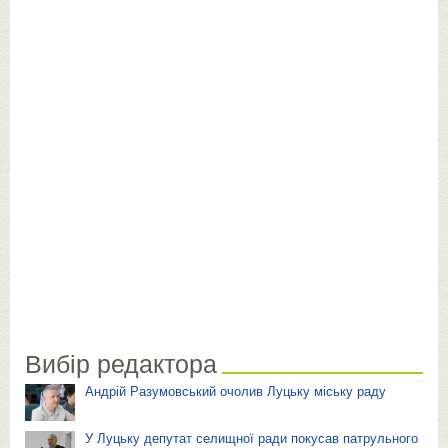
Вибір редактора
Андрій Разумовський очолив Луцьку міську раду
У Луцьку депутат селищної ради покусав патрульного