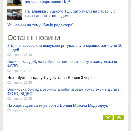
під час оформлення ПДР
Начальника Луцького ТЦК затримали на хабарі у 7
тисяч доларів: що відомо
Усі новини на тему "Вибір редактора"
Останні новини
У Дніпрі завершили пошуково-рятувальну операцію: загинули 16
людей
02 червня, 23:16
Волинянка здобула срібло на чемпіонаті світу з жиму лежачи.
ФОТО
02 червня, 22:47
Якою буде погода у Луцьку та на Волині 3 червня
02 червня, 22:25
Волинська бригада отримала роботизовані комплекси від Латвії.
ФОТО, ВІДЕО
02 червня, 22:05
На Харківщині загинув воїн з Волині Максим Медведчук
02 червня, 21:21