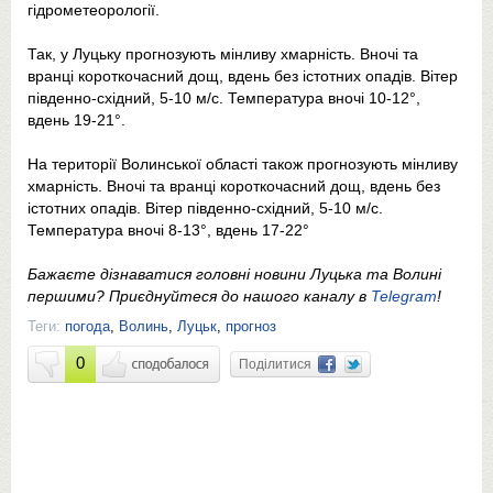
гідрометеорології.
Так, у Луцьку прогнозують мінливу хмарність. Вночі та
вранці короткочасний дощ, вдень без істотних опадів. Вітер
південно-східний, 5-10 м/с. Температура вночі 10-12°,
вдень 19-21°.
На території Волинської області також прогнозують мінливу
хмарність. Вночі та вранці короткочасний дощ, вдень без
істотних опадів. Вітер південно-східний, 5-10 м/с.
Температура вночі 8-13°, вдень 17-22°
Бажаєте дізнаватися головні новини Луцька та Волині
першими? Приєднуйтеся до нашого каналу в
Telegram
!
Теги:
погода
,
Волинь
,
Луцьк
,
прогноз
0
Поділитися