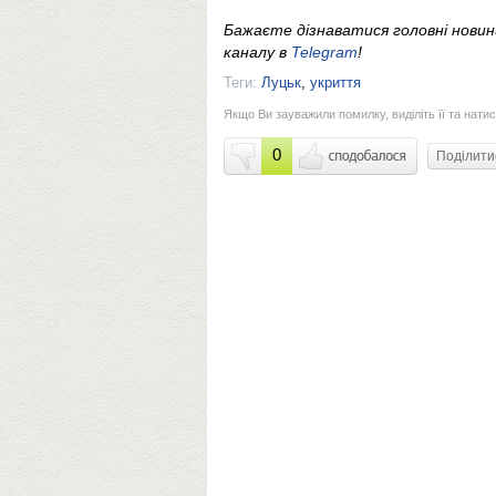
Бажаєте дізнаватися головні нови
каналу в
Telegram
!
Теги:
Луцьк
,
укриття
Якщо Ви зауважили помилку, виділіть її та натис
0
Поділит