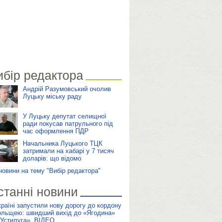
ибір редактора
Андрій Разумовський очолив
Луцьку міську раду
У Луцьку депутат селищної
ради покусав патрульного під
час оформлення ПДР
Начальника Луцького ТЦК
затримали на хабарі у 7 тисяч
доларів: що відомо
 новини на тему "Вибір редактора"
станні новини
країні запустили нову дорогу до кордону
ольщею: швидший вихід до «Ягодина»
«Устилуга». ВІДЕО