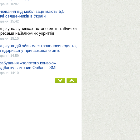
ервня, 16:07
нювання від мобілізації мають 6,5
ячі священників в Україні
ервня, 15:42
уцьку на зупинках встановлять таблички
дресами найближчих укриттів
ервня, 15:10
уцьку водій збив електровелосипедиста,
й вдарився у припарковане авто
ервня, 14:59
рабування «золотого конвою»
дбанку замовив Орбан, - ЗМІ
ервня, 14:10