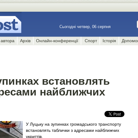
Сьогодні четвер, 06 серпня
 автора
Архів
Онлайн-конференції
Спорт
Історія
Допомо
упинках встановлять
дресами найближчих
У Луцьку на зупинках громадського транспорту
встановлять таблички з адресами найближчих
укриттів.