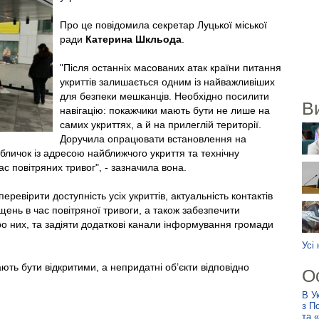
Про це повідомила секретар Луцької міської
ради
Катерина Шкльода
.
"Після останніх масованих атак країни питання
укриттів залишається одним із найважливіших
для безпеки мешканців. Необхідно посилити
В
навігацію: покажчики мають бути не лише на
самих укриттях, а й на прилеглій території.
Доручила опрацювати встановлення на
бличок із адресою найближчого укриття та технічну
ас повітряних тривог", - зазначила вона.
евірити доступність усіх укриттів, актуальність контактів
іщень в час повітряної тривоги, а також забезпечити
о них, та задіяти додаткові канали інформування громади
Усі
ають бути відкритими, а непридатні об’єкти відповідно
О
В У
з П
та 