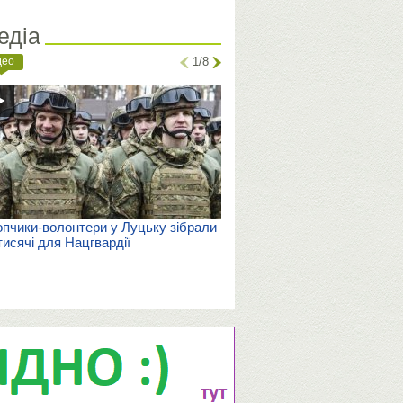
едіа
део
1/8
пчики-волонтери у Луцьку зібрали
тисячі для Нацгвардії