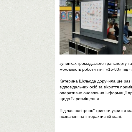
зупинках громадського транспорту та
можливість роботи лінії «15-80» під ч
Катерина Шкльода доручила ще раз пер
відповідальних осіб за вікриття прим
оперативне оновлення інформації пр
щодо їх розміщення.
Під час повітряної тривоги укриття м
позначені на інтерактивній мапі.