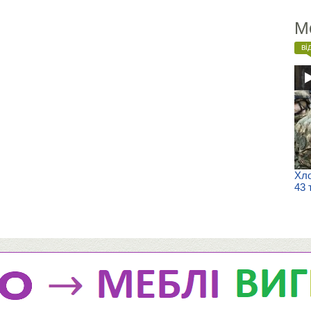
М
ві
Хло
43 