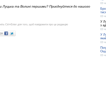
03 ч
ни Луцька та Волині першими? Приєднуйтеся до нашого
Бро
тис
03 ч
У Л
ніть Ctrl+Enter для того, щоб повідомити про це редакцію
з а
03 ч
ися
У Л
яки
03 ч
Пог
Оща
03 ч