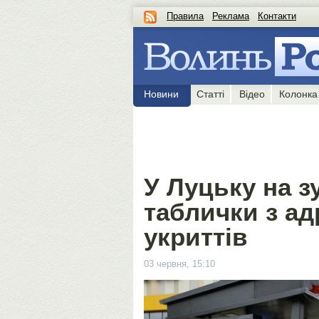
Правила
Реклама
Контакти
Новини
Статті
Відео
Колонка
У Луцьку на з
таблички з а
укриттів
03 червня, 15:10