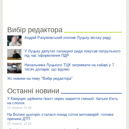
Вибір редактора
Андрій Разумовський очолив Луцьку міську раду
У Луцьку депутат селищної ради покусав патрульного
під час оформлення ПДР
Начальника Луцького ТЦК затримали на хабарі у 7
тисяч доларів: що відомо
Усі новини на тему "Вибір редактора"
Останні новини
У Ківерцях здійняли ґвалт через закриття гімназії: батьки б'ють
на сполох
03 червня, 21:46
На Волині цьогоріч сталася понад сотня мотоаварій: головні
причини ДТП
03 червня, 21:16