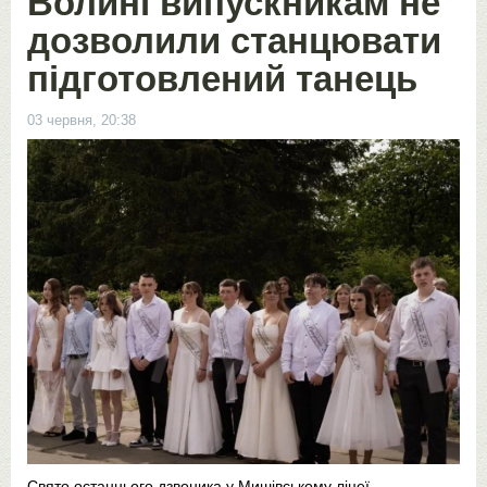
Волині випускникам не
дозволили станцювати
підготовлений танець
03 червня, 20:38
Свято останнього дзвоника у Мишівському ліцеї