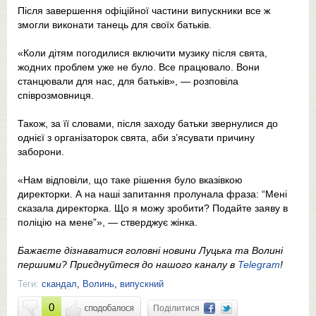
Після завершення офіційної частини випускники все ж
змогли виконати танець для своїх батьків.
«Коли дітям погодилися включити музику після свята,
жодних проблем уже не було. Все працювало. Вони
станцювали для нас, для батьків», — розповіла
співрозмовниця.
Також, за її словами, після заходу батьки звернулися до
однієї з організаторок свята, аби з’ясувати причину
заборони.
«Нам відповіли, що таке рішення було вказівкою
директорки. А на наші запитання пролунала фраза: “Мені
сказала директорка. Що я можу зробити? Подайте заяву в
поліцію на мене”», — стверджує жінка.
Бажаєте дізнаватися головні новини Луцька та Волині
першими? Приєднуйтеся до нашого каналу в
Telegram
!
Теги:
скандал
,
Волинь
,
випускний
0
Поділитися