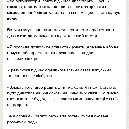
«До організаторки свята підійшла директорка, щось їй
сказала, а потім вчителька при всіх почала кричати в
мікрофон, щоб дівчинка стала на своє місце», — стверджує
вона.
Батьки кажуть, що намагалися переконати адміністрацію
дозволити дітям виконати підготовлений номер.
«Я просила дозволити дітям станцювати. Але мене або не
почули, або просто проігнорували», — додає
співрозмовниця.
У результаті під час офіційної частини свята випускний
танець так і не відбувся.
«Замість того, щоб радіти, діти плакали. Як нам, батькам,
було дивитися на їхні сльози на їхньому ж святі? Бо дійсно,
вже такого не буде», — зазначила мама випускниці у своїх
соцмережах.
За її словами, багато батьків та гостей були шоковані
розвитком подій.