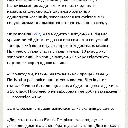
Іваничівської громади, яке мало стати одним із
найяскравіших спогадів шкільного життя для
одинадцятикласників, завершилося конфліктом між
випускниками та адміністрацією навчального закладу.
Як розповіла
БУГу
мама одного з випускників, під час
урочистостей дітям не дозволили виконати випускний
танець, який вони готувати протягом декількох місяців.
Причиною стала участь у танці учениці 10 класу, яку
запросив один із хлопців-випускників через відсутність
партнерки серед однокласниць.
«Спочатку ми, батьки, навіть не знали про цей танець.
Потім діти розповіли, що готують виступ. Зі слів дітей,
вчителі бачили й знали, що з ними буде танцювати дівчинка
з 10 класу. Ніхто нічого не забороняв і не робив зауважень»,
— розповіла жінка.
За її словами, ситуація змінилася за кілька днів до свята.
«Директорка ліцею Емілія Петрівна сказала, що не
дозволяє десятикласниці брати участь у танці. Діти просили