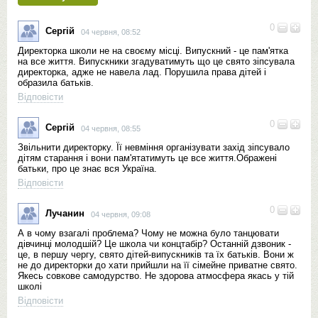
0
Сергій
04 червня, 08:52
Директорка школи не на своєму місці. Випускний - це пам'ятка
на все життя. Випускники згадуватимуть що це свято зіпсувала
директорка, адже не навела лад. Порушила права дітей і
образила батьків.
Відповісти
0
Сергій
04 червня, 08:55
Звільнити директорку. Її невміння організувати захід зіпсувало
дітям старання і вони пам'ятатимуть це все життя.Ображені
батьки, про це знає вся Україна.
Відповісти
0
Лучанин
04 червня, 09:08
А в чому взагалі проблема? Чому не можна було танцювати
дівчинці молодшій? Це школа чи концтабір? Останній дзвоник -
це, в першу чергу, свято дітей-випускників та їх батьків. Вони ж
не до директорки до хати прийшли на її сімейне приватне свято.
Якесь совкове самодурство. Не здорова атмосфера якась у тій
школі
Відповісти