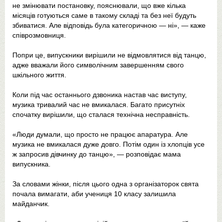
не змінювати постановку, пояснювали, що вже кілька
місяців готуються саме в такому складі та без неї будуть
збиватися. Але відповідь була категоричною — ні», — каже
співрозмовниця.
Попри це, випускники вирішили не відмовлятися від танцю,
адже вважали його символічним завершенням свого
шкільного життя.
Коли під час останнього дзвоника настав час виступу,
музика тривалий час не вмикалася. Багато присутніх
спочатку вирішили, що сталася технічна несправність.
«Люди думали, що просто не працює апаратура. Але
музика не вмикалася дуже довго. Потім один із хлопців усе
ж запросив дівчинку до танцю», — розповідає мама
випускника.
За словами жінки, після цього одна з організаторок свята
почала вимагати, аби учениця 10 класу залишила
майданчик.