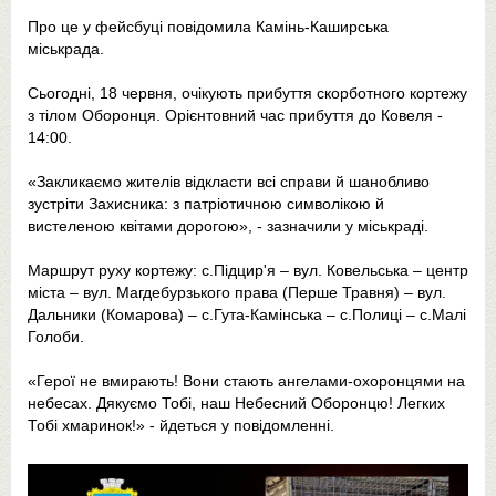
Про це у фейсбуці повідомила Камінь-Каширська
міськрада.
Сьогодні, 18 червня, очікують прибуття скорботного кортежу
з тілом Оборонця. Орієнтовний час прибуття до Ковеля -
14:00.
«Закликаємо жителів відкласти всі справи й шанобливо
зустріти Захисника: з патріотичною символікою й
вистеленою квітами дорогою», - зазначили у міськраді.
Маршрут руху кортежу: с.Підцир'я – вул. Ковельська – центр
міста – вул. Магдебурзького права (Перше Травня) – вул.
Дальники (Комарова) – с.Гута-Камінська – с.Полиці – с.Малі
Голоби.
«Герої не вмирають! Вони стають ангелами-охоронцями на
небесах. Дякуємо Тобі, наш Небесний Оборонцю! Легких
Тобі хмаринок!» - йдеться у повідомленні.