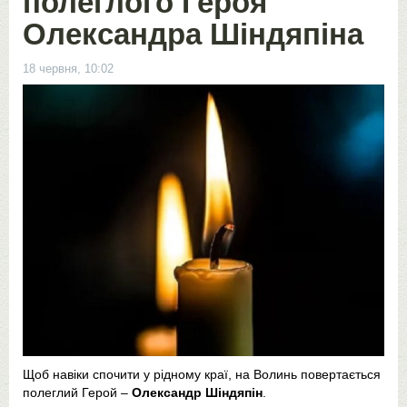
полеглого Героя
Олександра Шіндяпіна
18 червня, 10:02
Щоб навіки спочити у рідному краї, на Волинь повертається
полеглий Герой –
Олександр Шіндяпін
.