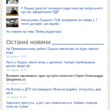
У Луцьку депутат селищної ради покусав патрульного
під час оформлення ПДР
Начальника Луцького ТЦК затримали на хабарі у 7
тисяч доларів: що відомо
Усі новини на тему "Вибір редактора"
Останні новини
На Привокзальному районі Луцька тимчасово не буде гарячої
води
18 червня, 10:25
Авто у Луцьку збило жінку з дитиною: поліція опублікувала
деталі аварії
18 червня, 10:23
Волинян закликають гідно зустріти полеглого Героя Олександра
Шіндяпіна
18 червня, 10:02
На Волині у ДТП постраждала 38-річна водійка: зіткнулись два
авто
18 червня, 09:46
Зарплати зростуть, а ріст цін сповільниться: Кабмін схвалив
план на 3 роки