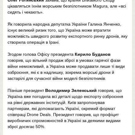
цікавляться їхнім морським безпілотником Magura, але «всі
сидять і чекають».
Як говорила народна депутатка України Галина Янченко,
існує великий ризик того, що Україна може втратити
можливість швидкого розвитку експортного ринку дронів, яку
створила операція в Ірані.
Згодом голова Офісу президента
Кирило Буданов
говорив, що вільний продаж зброї в умовах гарячої фази
війни неможливий, а Україна може продавати лише ті види
озброєння, які є в надлишку, зокрема морські дрони й
застарілі для сучасної війни моделі безпілотників.
Пізніше президент
Володимир Зеленський
говорив, що
Україна вже погодила всі деталі щодо експорту озброєння
на рівні державних інституцій. Київ запропонував
партнерам, які допомагають Україні, окремий формат
співпраці Drone Deals. Президент говорив, що профіцит
виробничих спроможностей в Україні за деякими видами
зброї досягає 50%.