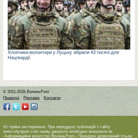
Хлопчики-волонтери у Луцьку зібрали 43 тисячі для
Нацгвардії
© 2011-2026 ВолиньPost
Правила
Реклама
Контакти
Усі права застережено. При передруку публікацій з сайту
www.volynpost.com
назву джерела необхідно вказувати як
«Інформаційне агентство ВолиньPost». Передрук дозволений тільки