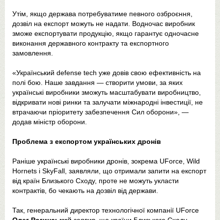
Утім, якщо держава потребуватиме певного озброєння,
дозвіл на експорт можуть не надати. Водночас виробник
зможе експортувати продукцію, якщо гарантує одночасне
виконання державного контракту та експортного
замовлення.
«Український defense tech уже довів свою ефективність на
полі бою. Наше завдання — створити умови, за яких
українські виробники зможуть масштабувати виробництво,
відкривати нові ринки та залучати міжнародні інвестиції, не
втрачаючи пріоритету забезпечення Сил оборони», —
додав міністр оборони.
Проблема з експортом українських дронів
Раніше українські виробники дронів, зокрема UForce, Wild
Hornets і SkyFall, заявляли, що отримали запити на експорт
від країн Близького Сходу, проте не можуть укласти
контрактів, бо чекають на дозвіл від держави.
Так, генеральний директор технологічної компанії UForce
Олег Рогинський
заявив, що країни Близького Сходу