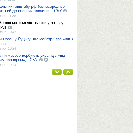
альник генштабу рф безпосередньо
четний до воєнних злочинів, - СБУ
ипня, 11:20
Волині мотоцикліст влетів у автівку і
инув
ипня, 10:42
ин ясен у Луцьку: що майстри зробили з
ева
ипня, 10:26
іяни масово вербують українців «під
им прапором», - СБУ
ипня, 10:23