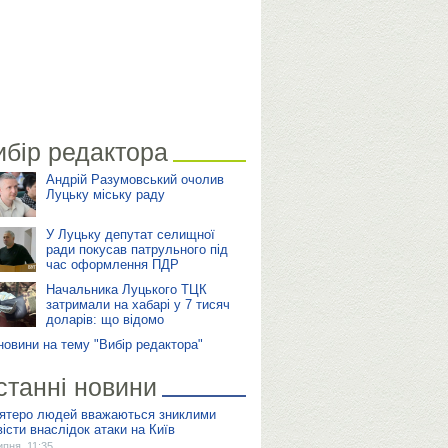
ибір редактора
Андрій Разумовський очолив
Луцьку міську раду
У Луцьку депутат селищної
ради покусав патрульного під
час оформлення ПДР
Начальника Луцького ТЦК
затримали на хабарі у 7 тисяч
доларів: що відомо
 новини на тему "Вибір редактора"
станні новини
ятеро людей вважаються зниклими
вісти внаслідок атаки на Київ
ипня, 11:35