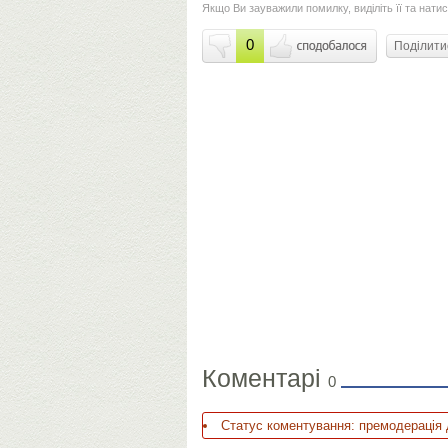
Якщо Ви зауважили помилку, виділіть її та натис
0
Поділит
Коментарі
0
Статус коментування: премодерація 