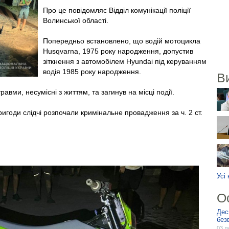
Про це повідомляє Відділ комунікації поліції
Волинської області.
Попередньо встановлено, що водій мотоцикла
Husqvarna, 1975 року народження, допустив
зіткнення з автомобілем Hyundai під керуванням
водія 1985 року народження.
В
авми, несумісні з життям, та загинув на місці події.
годи слідчі розпочали кримінальне провадження за ч. 2 ст.
Усі
О
Дес
без
03 л