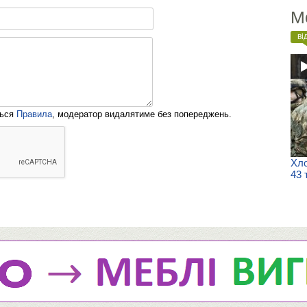
М
ві
ться
Правила
, модератор видалятиме без попереджень.
Хло
43 