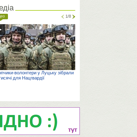
едіа
део
1/8
пчики-волонтери у Луцьку зібрали
тисячі для Нацгвардії