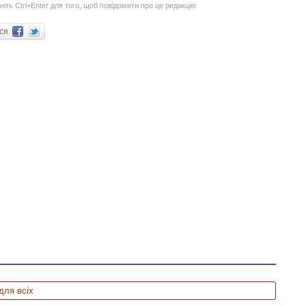
ніть Ctrl+Enter для того, щоб повідомити про це редакцію
ися
для всіх