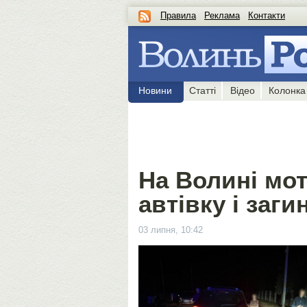
Правила
Реклама
Контакти
Новини
Статті
Відео
Колонка
На Волині мот
автівку і заги
03 липня, 10:42