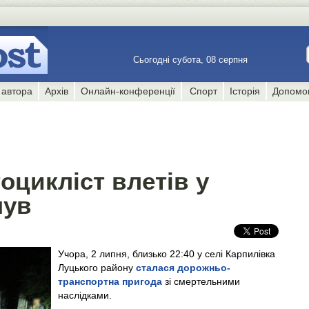
Сьогодні субота, 08 серпня
 автора
Архів
Онлайн-конференції
Спорт
Історія
Допомо
оцикліст влетів у
нув
Учора, 2 липня, близько 22:40 у селі Карпилівка
Луцького району
сталася дорожньо-
транспортна пригода
зі смертельними
наслідками.