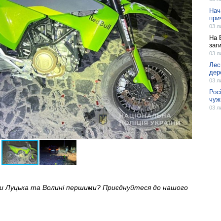
Нач
при
03 л
На 
заг
03 л
Лес
дер
03 л
Рос
чуж
03 л
ни Луцька та Волині першими? Приєднуйтеся до нашого