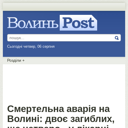
Сьогодні четвер, 06 серпня
Розділи
+
Смертельна аварія на
Волині: двоє загиблих,