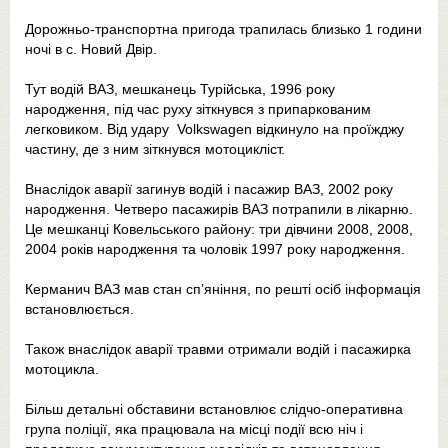
Дорожньо-транспортна пригода трапилась близько 1 години
ночі в с. Новий Двір.
Тут водій ВАЗ, мешканець Турійська, 1996 року
народження, під час руху зіткнувся з припаркованим
легковиком. Від удару Volkswagen відкинуло на проїжджу
частину, де з ним зіткнувся мотоцикліст.
Внаслідок аварії загинув водій і пасажир ВАЗ, 2002 року
народження. Четверо пасажирів ВАЗ потрапили в лікарню.
Це мешканці Ковельського району: три дівчини 2008, 2008,
2004 років народження та чоловік 1997 року народження.
Керманич ВАЗ мав стан сп’яніння, по решті осіб інформація
встановлюється.
Також внаслідок аварії травми отримали водій і пасажирка
мотоцикла.
Більш детальні обставини встановлює слідчо-оперативна
група поліції, яка працювала на місці події всю ніч і