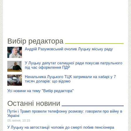
Вибір редактора
Андрій Разумовський очолив Луцьку міську раду
У Луцьку депутат селищної ради покусав патрульного
під час оформлення ПДР
Начальника Луцького ТЦК затримали на хабарі у 7
тисяч доларів: що відомо
Усі новини на тему "Вибір редактора"
Останні новини
Путін і Трамп провели телефонну розмову: говорили про війну в
Україні
05 липня, 10:15
У Луцьку на автостанції чоловік до смерті побив пенсіонера