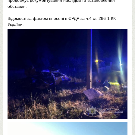
продовжує документування наслідків та встановлення
обставин.
Відомості за фактом внесені в ЄРДР за ч.4 ст. 286-1 КК
України.