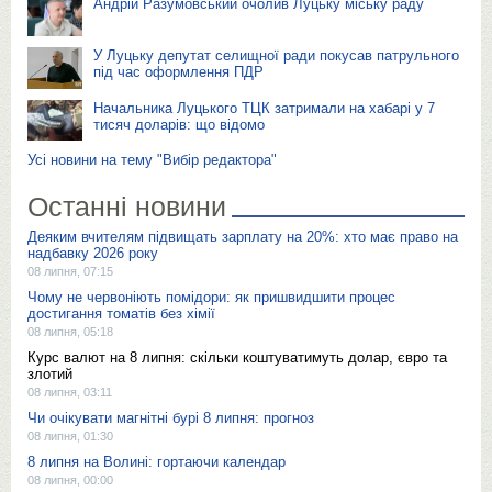
Андрій Разумовський очолив Луцьку міську раду
У Луцьку депутат селищної ради покусав патрульного
під час оформлення ПДР
Начальника Луцького ТЦК затримали на хабарі у 7
тисяч доларів: що відомо
Усі новини на тему "Вибір редактора"
Останні новини
Деяким вчителям підвищать зарплату на 20%: хто має право на
надбавку 2026 року
08 липня, 07:15
Чому не червоніють помідори: як пришвидшити процес
достигання томатів без хімії
08 липня, 05:18
Курс валют на 8 липня: скільки коштуватимуть долар, євро та
злотий
08 липня, 03:11
Чи очікувати магнітні бурі 8 липня: прогноз
08 липня, 01:30
8 липня на Волині: гортаючи календар
08 липня, 00:00