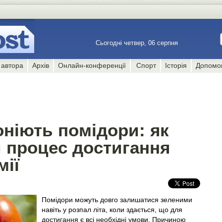
Сьогодні четвер, 06 серпня
 автора
Архів
Онлайн-конференції
Спорт
Історія
Допомо
оніють помідори: як
процес достигання
мії
Помідори можуть довго залишатися зеленими
навіть у розпал літа, коли здається, що для
достигання є всі необхідні умови. Причиною