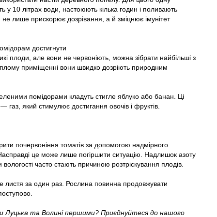
ь у 10 літрах води, настоюють кілька годин і поливають
я не лише прискорює дозрівання, а й зміцнює імунітет
омідорам достигнути
і плоди, але вони не червоніють, можна зібрати найбільші з
У теплому приміщенні вони швидко дозріють природним
еленими помідорами кладуть стигле яблуко або банан. Ці
 газ, який стимулює достигання овочів і фруктів.
рити почервоніння томатів за допомогою надмірного
Насправді це може лише погіршити ситуацію. Надлишок азоту
и вологості часто стають причиною розтріскування плодів.
се листя за один раз. Рослина повинна продовжувати
поступово.
ни Луцька та Волині першими? Приєднуйтеся до нашого