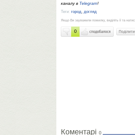
каналу в
Telegram
!
Теги:
город
,
догляд
Якщо Ви зауважили помилку, виділіть її та натис
0
Поділит
Коментарі
0