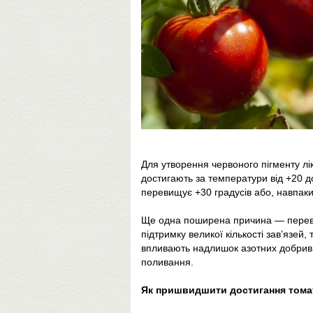
Для утворення червоного пігменту лі
достигають за температури від +20 д
перевищує +30 градусів або, навпаки
Ще одна поширена причина — перев
підтримку великої кількості зав’язей
впливають надлишок азотних добрив,
поливання.
Як пришвидшити достигання томат