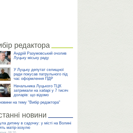
ибір редактора
Андрій Разумовський очолив
Луцьку міську раду
У Луцьку депутат селищної
ради покусав патрульного під
час оформлення ПДР
Начальника Луцького ТЦК
затримали на хабарі у 7 тисяч
доларів: що відомо
 новини на тему "Вибір редактора"
станні новини
ула дитину в садочку: у місті на Волині
ять матір-зозулю
ипня, 08:20