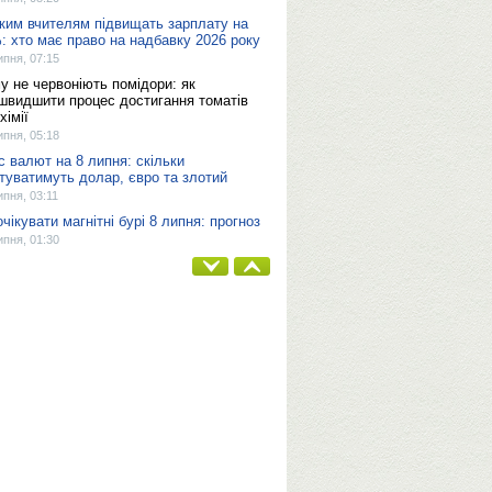
ким вчителям підвищать зарплату на
: хто має право на надбавку 2026 року
ипня, 07:15
у не червоніють помідори: як
швидшити процес достигання томатів
хімії
ипня, 05:18
с валют на 8 липня: скільки
туватимуть долар, євро та злотий
ипня, 03:11
очікувати магнітні бурі 8 липня: прогноз
ипня, 01:30