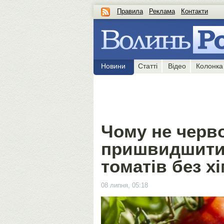
Правила
Реклама
Контакти
Новини
Статті
Відео
Колонка
Чому не черв
пришвидшити 
томатів без хі
08 липня, 05:18