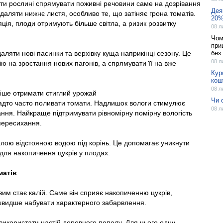
и рослині спрямувати поживні речовини саме на дозрівання
Дея
даляти нижнє листя, особливо те, що затіняє грона томатів.
20%
ія, плоди отримують більше світла, а ризик розвитку
08 л
.
Чом
при
ляти нові пасинки та верхівку куща наприкінці сезону. Це
без 
08 л
ю на зростання нових пагонів, а спрямувати її на вже
Кур
кош
08 л
іше отримати стиглий урожай
Чи 
надто часто поливати томати. Надлишок вологи стимулює
08 л
ання. Найкраще підтримувати рівномірну помірну вологість
пересихання.
лою відстояною водою під корінь. Це допомагає уникнути
для накопичення цукрів у плодах.
матів
им стає калій. Саме він сприяє накопиченню цукрів,
швидше набувати характерного забарвлення.
икористати настій деревного попелу. Для цього одну