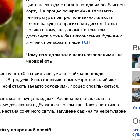
цього не завжди є погана погода чи особливості
сорту. На процес почервоніння впливають
температура повітря, поливання, кількість
плодів на кущі та правильний догляд. Гарна
новина в тому, що допомогти томатам
достигнути можна без використання будь-яких
хімічних препаратів, пише
ТСН
.
В
Чому помідори залишаються зеленими і не
червоніють
копіну потрібні сприятливі умови. Найкраще плоди
о +28 градусів. Якщо стовпчик термометра тривалий час
, ночі стають занадто холодними, процес сповільнюється.
антаження куща плодами. Рослина витрачає сили на
, тому дозрівання відбувається повільніше. Також негативно
Усі
 нестача сонячного світла, загущене садіння та нерегулярне
О
ів у природний спосіб
Кин
суд
08 л