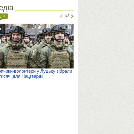
едіа
део
1/8
пчики-волонтери у Луцьку зібрали
тисячі для Нацгвардії