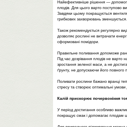
Найефективніше рішення — допомогт
плодів. Для цього варто поступово ви
Завдяки цьому покращується вентиляц
грибкових захворювань зменшується
Також рекомендується регулярно вида
дозволяє рослині не витрачати енергі
сформовані помідори.
Правильне поливання допоможе ран
Під час дозрівання плодів не варто 
зростання зеленої маси, а не достиг
ґрунту, не допускаючи його повного 
Поливати рослини бажано вранці теп
стресу та створює оптимальні умови 
Калій прискорює почервоніння то
У період достигання особливо важлив
покращує смак і допомагає плодам 
Для природного підживлення можна в