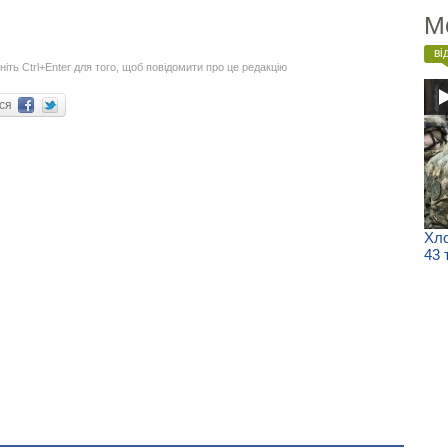
М
ві
ніть Ctrl+Enter для того, щоб повідомити про це редакцію
ися
Хло
43 