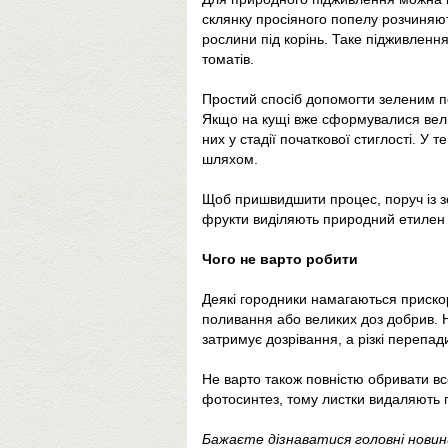
склянку просіяного попелу розчиняют
рослини під корінь. Таке підживленн
томатів.
Простий спосіб допомогти зеленим п
Якщо на кущі вже сформувалися велик
них у стадії початкової стиглості. 
шляхом.
Щоб пришвидшити процес, поруч із з
фрукти виділяють природний етилен —
Чого не варто робити
Деякі городники намагаються приско
поливання або великих доз добрив. 
затримує дозрівання, а різкі перепад
Не варто також повністю обривати в
фотосинтез, тому листки видаляють 
Бажаєте дізнаватися головні нови