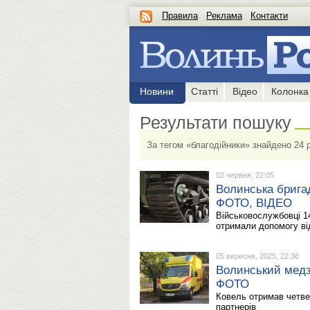
Правила
Реклама
Контакти
Новини
Статті
Відео
Колонка
Результати пошуку
За тегом «благодійники» знайдено 24 
02 червня, 22:05
Волинська бригад
ФОТО, ВІДЕО
Військовослужбовці 14
отримали допомогу ві
05 вересня, 2025, 22:38
Волинський медз
ФОТО
Ковель отримав четве
партнерів