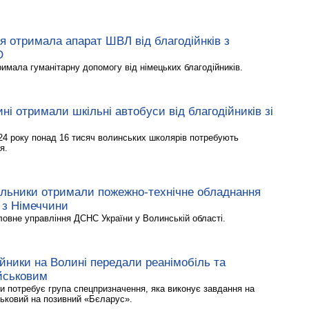
я отримала апарат ШВЛ від благодійнків з
О
имала гуманітарну допомогу від німецьких благодійників.
ині отримали шкільні автобуси від благодійників зі
24 року понад 16 тисяч волинських школярів потребують
я.
альники отримали пожежно-технічне обладнання
в з Німеччини
ловне управління ДСНС України у Волинській області.
йники на Волині передали реанімобіль та
йськовим
ки потребує група спецпризначення, яка виконує завдання на
ськовий на позивний «Бєларус».