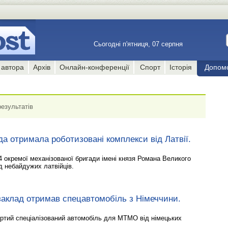
Сьогодні п'ятниця, 07 серпня
 автора
Архів
Онлайн-конференції
Спорт
Історія
Допом
результатів
а отримала роботизовані комплекси від Латвії.
 окремої механізованої бригади імені князя Романа Великого
д небайдужих латвійців.
аклад отримав спецавтомобіль з Німеччини.
ртий спеціалізований автомобіль для МТМО від німецьких