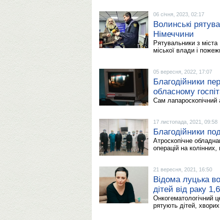
06 січня, 2023, 02:17
Волинські рятува
Німеччини
Рятувальники з міста 
міської влади і пожеж
05 вересня, 2022, 17:07
Благодійники пе
обласному госпі
Сам лапароскопічний а
17 листопада, 2021, 09:58
Благодійники под
Атроскопічне обладна
операцій на колінних,
21 вересня, 2021, 16:50
Відома луцька во
дітей від раку 1,
Онкогематологічний це
рятують дітей, хворих