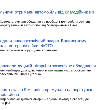
льники отримали автомобіль від благодійників з
Ковель отримали обладнання, необхідні для роботи речі від
но-рятувальний автомобіль від благодійників з Німе
редали лапароскопічний апарат Волинському
талю ветеранів війни. ФОТО
парат мінімізує хірургучне втручання
арували луцькій лікарні атроскопічне обладнання
ння необхідне для здійснення малоінвазивних, атроскопічних
 плечових та інших суглобах.
лонтерка за 9 місяців спрямувала на порятунок
6 мільйона
нтр обласної дитячої лікарні – єдиний заклад в області, де
 на рак