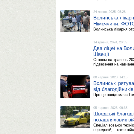
24 липня, 2025, 05:28
Волинська лікарн
Німеччини. ФОТ
Волинська лікарня отр
14 травня, 2024, 20:35
Два ліцеї на Вол
Швеції
Станом на травень 20
підвезення на навчанн
08 червня, 2023, 14:15
Волинські рятув
від благодійникі
Про це повідомляє Го
05 червня, 2023, 09:35
Шведські благоді
позашляховик ві
Спеціалізованої техні
передовій, – каже вій