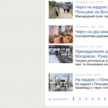
10 червня, 2025, 20:38
Черги на кордоні
Польщею на Вол
Міжнародний пункт пр
22 березня, 2025, 15:48
Черги на два рок
Альтернатива державн
18 лютого, 2024, 16:02
Прикордонники ро
Молдовою, Руму
Західне регіональне 
черг та блокування на
14 січня, 2024, 10:19
На кордоні з Пол
На кордоні з Польщею
Краківець) у черзі сто
1
попередня
2
3
4
5
6