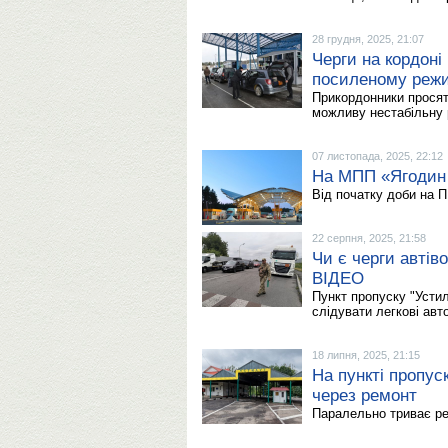
28 грудня, 2025, 21:07
Черги на кордоні
посиленому реж
Прикордонники просят
можливу нестабільну 
07 листопада, 2025, 22:12
На МПП «Ягодин 
Від початку доби на П
22 серпня, 2025, 21:58
Чи є черги автів
ВІДЕО
Пункт пропуску "Устил
слідувати легкові авт
18 липня, 2025, 21:15
На пункті пропус
через ремонт
Паралельно триває ре