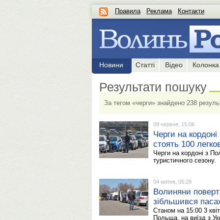
Правила
Реклама
Контакти
Новини
Статті
Відео
Колонка
Результати пошуку
За тегом «черги» знайдено 238 резуль
09 червня, 15:06
Черги на кордоні
стоять 100 легко
Черги на кордоні з П
туристичного сезону.
04 квітня, 05:28
Волиняни поверт
зібльшився паса
Станом на 15:00 3 кві
Польща, на виїзд з Ук