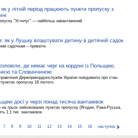
: як у літній період працюють пункти пропуску з
ині
опуску "Устилуг" — найбільш завантажений.
и: як у Луцьку влаштувати дитину в дитячий садок
им садочкам – приватні.
зповіли, де немає черг на кордоні із Польщею,
нією та Словаччиною
управління Держприкордонслужби України повідомило про стан
 пунктах пропуску 18 лютого.
ьщею досі у черзі понад тисяча вантажівок
 на трьох заблокованих пунктах пропуску (Ягодин, Рава-Руська,
ять 1,1 тис. вантажівок.
7
8
9
10
11
12
13
14
15
16
наступна