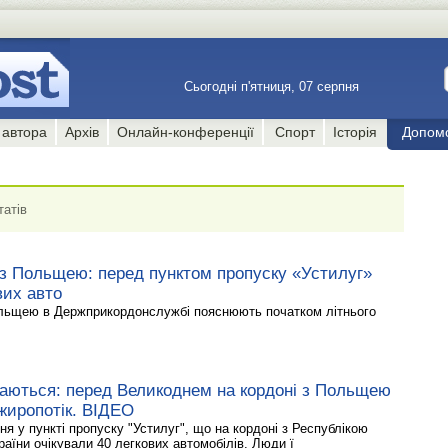
Сьогодні п'ятниця, 07 серпня
 автора
Архів
Онлайн-конференції
Спорт
Історія
Допом
татів
 з Польщею: перед пунктом пропуску «Устилуг»
вих авто
ольщею в Держприкордонслужбі пояснюють початком літнього
аються: перед Великоднем на кордоні з Польщею
жиропотік. ВІДЕО
тня у пункті пропуску "Устилуг", що на кордоні з Республікою
раїни очікували 40 легкових автомобілів. Люди ї