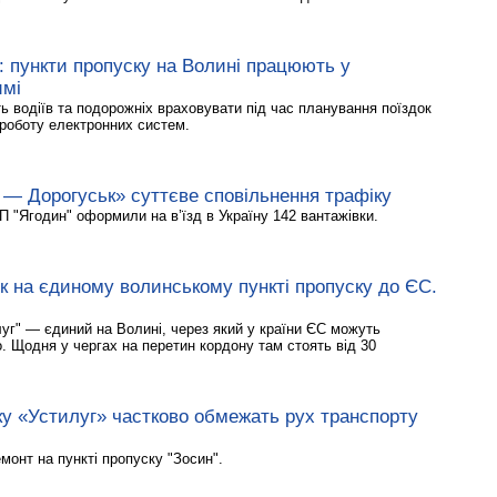
 : пункти пропуску на Волині працюють у
имі
ь водіїв та подорожніх враховувати під час планування поїздок
роботу електронних систем.
— Дорогуськ» суттєве сповільнення трафіку
П "Ягодин" оформили на в’їзд в Україну 142 вантажівки.
ок на єдиному волинському пункті пропуску до ЄС.
уг" — єдиний на Волині, через який у країни ЄС можуть
о. Щодня у чергах на перетин кордону там стоять від 30
ку «Устилуг» частково обмежать рух транспорту
монт на пункті пропуску "Зосин".