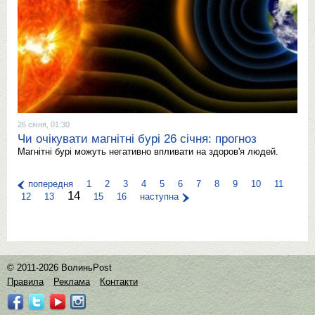
26 січня, 01:30
Чи очікувати магнітні бурі 26 січня: прогноз
Магнітні бурі можуть негативно впливати на здоров'я людей.
попередня
1
2
3
4
5
6
7
8
9
10
11
14
12
13
15
16
наступна
© 2011-2026 ВолиньPost
Правила
Реклама
Контакти