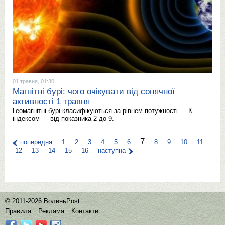
01 травня, 01:30
Магнітні бурі: чого очікувати від сонячної
активності 1 травня
Геомагнітні бурі класифікуються за рівнем потужності — К-
індексом — від показника 2 до 9.
7
попередня
1
2
3
4
5
6
8
9
10
11
12
13
14
15
16
наступна
© 2011-2026 ВолиньPost
Правила
Реклама
Контакти