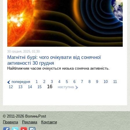
30 грудня, 2025, 01:30
Магнітні бурі: чого очікувати від сонячної
активності 30 грудня
Найближчим часом очікується низька сонячна активність.
попередня
1
2
3
4
5
6
7
8
9
10
11
16
12
13
14
15
наступна
© 2011-2026 ВолиньPost
Правила
Реклама
Контакти