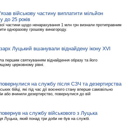
'язав військову частину виплатити мільйон
у до 25 років
ової частини щодо ненарахування 1 млн грн визнали протиправним
тити одноразову грошову винагороду.
кзарх Луцький вшанували віднайдену ікону XVI
ла першим святкуванням віднайдення образу та його
щому церковному рівні.
 повернулися на службу після СЗЧ та дезертирства
ських бійці, які під час дії воєнного стану вперше самовільно
и або вчинили дезертирство, повернулися до вій
овернув на службу військового з Луцька
я Луцька, який понад три доби не був на службі.