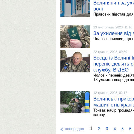
Волинянин за ухи
волі
Правових підстав для 
23 листопада, 2023, 11:10
За ухилення від 
Чоловік пояснив, що н
22 травня, 2023, 09:50
Боєць із Волині І
переніс дев'ять о
службу. ВІДЕО
Чоловік переніс дев'ят
18 уламків снаряда за
12 травня, 2023, 02:17
Волинські прикор
машиністів крані
Триває набір громадя
загону.
1
попередня
2
3
4
5
6