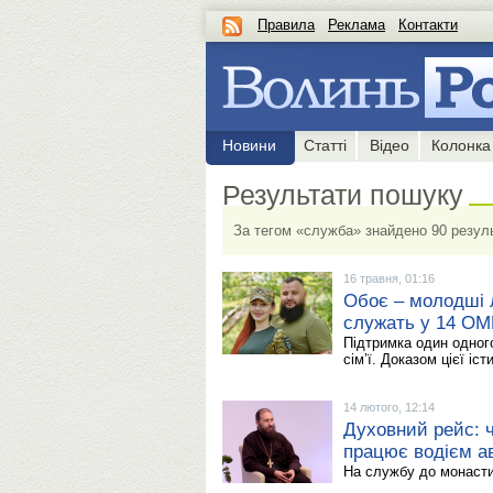
Правила
Реклама
Контакти
Новини
Статті
Відео
Колонка
Результати пошуку
За тегом «служба» знайдено 90 резуль
16 травня, 01:16
Обоє – молодші л
служать у 14 ОМ
Підтримка один одного
сімʼї. Доказом цієї і
14 лютого, 12:14
Духовний рейс: 
працює водієм а
На службу до монасти