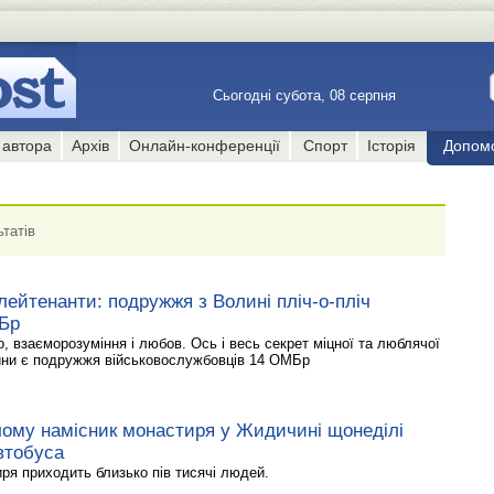
Сьогодні субота, 08 серпня
 автора
Архів
Онлайн-конференції
Спорт
Історія
Допом
татів
ейтенанти: подружжя з Волині пліч-о-пліч
Бр
, взаєморозуміння і любов. Ось і весь секрет міцної та люблячої
стини є подружжя військовослужбовців 14 ОМБр
чому намісник монастиря у Жидичині щонеділі
втобуса
ря приходить близько пів тисячі людей.