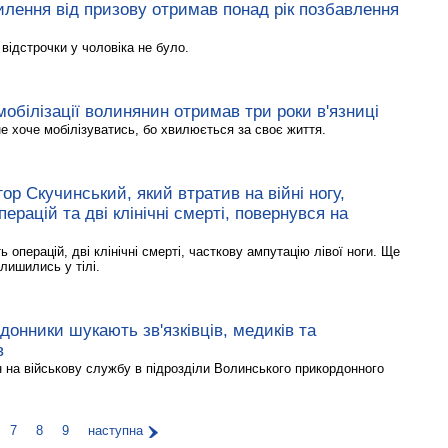
лення від призову отримав понад рік позбавлення
відстрочки у чоловіка не було.
мобілізації волинянин отримав три роки в'язниці
е хоче мобілізуватись, бо хвилюється за своє життя.
гор Скучинський, який втратив на війні ногу,
перацій та дві клінічні смерті, повернувся на
ь операцій, дві клінічні смерті, часткову ампутацію лівої ноги. Ще
лишились у тілі.
донники шукають зв'язківців, медиків та
в
н на військову службу в підрозділи Волинського прикордонного
7
8
9
наступна