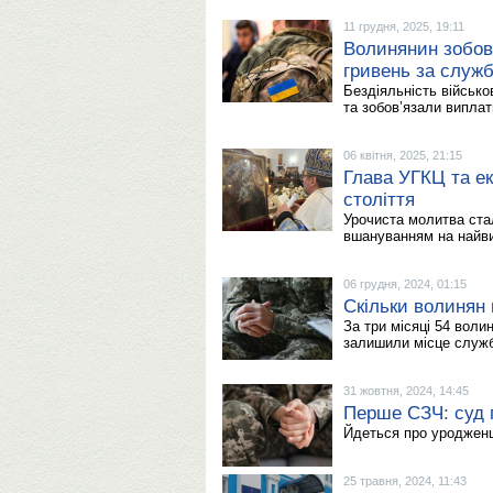
11 грудня, 2025, 19:11
Волинянин зобов
гривень за служб
Бездіяльність військ
та зобов’язали випла
06 квітня, 2025, 21:15
Глава УГКЦ та е
століття
Урочиста молитва ста
вшануванням на найви
06 грудня, 2024, 01:15
Скільки волинян
За три місяці 54 волин
залишили місце служб
31 жовтня, 2024, 14:45
Перше СЗЧ: суд п
Йдеться про уродженц
25 травня, 2024, 11:43