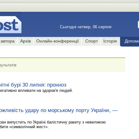
Сьогодні четвер, 06 серпня
 автора
Архів
Онлайн-конференції
Спорт
Історія
Допом
зультатів
ітні бурі 30 липня: пронноз
негативно впливати на здоров'я людей.
ожливість удару по морському порту України, —
ран випустить по Україні балістичну ракету з невеликою
бити «символічний жест».