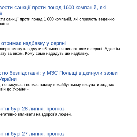
ести санкції проти понад 1600 компаній, які
ї
и санкції проти понад 1 600 компаній, які сприяють веденню
раїни.
в отримає надбавку у серпні
іонери зможуть відчути збільшення виплат вже в серпні. Адже їм
ату за віком. Кому саме нададуть цю надбавку,
стю безпідставні: у МЗС Польщі відкинули заяви
України
 не висуває і не має наміру в майбутньому висувати жодних
зій до України».
ітні бурі 28 липня: прогноз
негативно впливати на здоров'я людей.
ітні бурі 27 липня: прогноз