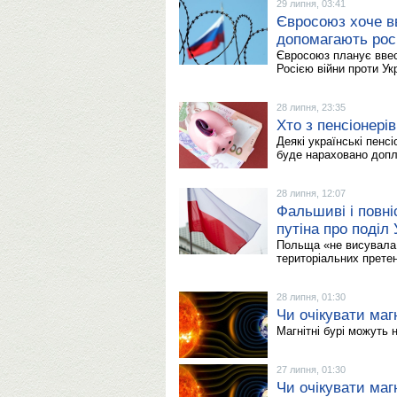
29 липня, 03:41
Євросоюз хоче вв
допомагають росі
Євросоюз планує ввест
Росією війни проти Ук
28 липня, 23:35
Хто з пенсіонері
Деякі українські пенс
буде нараховано допл
28 липня, 12:07
Фальшиві і повні
путіна про поділ 
Польща «не висувала,
територіальних претен
28 липня, 01:30
Чи очікувати магн
Магнітні бурі можуть 
27 липня, 01:30
Чи очікувати магн