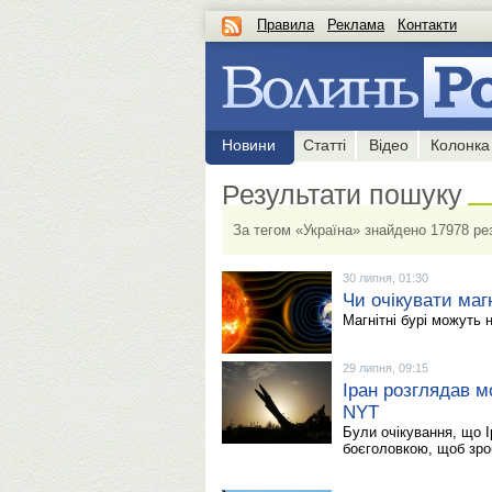
Правила
Реклама
Контакти
Новини
Статті
Відео
Колонка
Результати пошуку
За тегом «Україна» знайдено 17978 ре
30 липня, 01:30
Чи очікувати магн
Магнітні бурі можуть 
29 липня, 09:15
Іран розглядав м
NYT
Були очікування, що І
боєголовкою, щоб зро